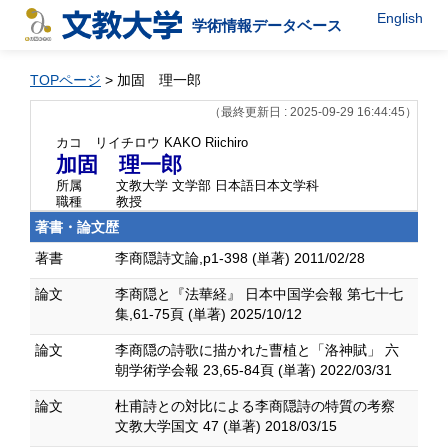
English
学術情報データベース
TOPページ
> 加固 理一郎
（最終更新日 : 2025-09-29 16:44:45）
カコ リイチロウ
KAKO Riichiro
加固 理一郎
所属
文教大学 文学部 日本語日本文学科
職種
教授
著書・論文歴
著書
李商隠詩文論,p1-398 (単著) 2011/02/28
論文
李商隠と『法華経』 日本中国学会報 第七十七
集,61-75頁 (単著) 2025/10/12
論文
李商隠の詩歌に描かれた曹植と「洛神賦」 六
朝学術学会報 23,65-84頁 (単著) 2022/03/31
論文
杜甫詩との対比による李商隠詩の特質の考察
文教大学国文 47 (単著) 2018/03/15