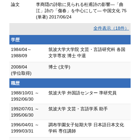
論文
李商隠の詩歌に見られる杜甫詩の影響―「曲
江」詩の「傷春」を中心にして― 中国文化 75
(単著) 2017/06/24
全件表示（18件）
学歴
1984/04～
筑波大学大学院 文芸・言語研究科 各国
1988/09
文学専攻 博士 中退
2008/04
博士 (文学)
(学位取得)
職歴
1988/10/01 ～
筑波大学 外国語センター 準研究員
1992/06/30
1992/07/01 ～
筑波大学 文芸・言語学系 助手
1995/06/30
1996/04/01 ～
調布学園女子短期大学 日本語日本文化
1999/03/31
学科 専任講師