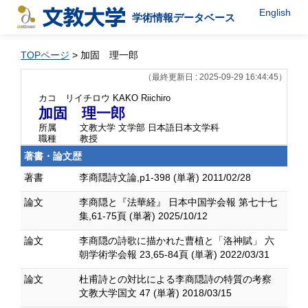
English
学術情報データベース
TOPページ
> 加固 理一郎
（最終更新日 : 2025-09-29 16:44:45）
カコ リイチロウ
KAKO Riichiro
加固 理一郎
所属
文教大学 文学部 日本語日本文学科
職種
教授
著書・論文歴
著書
李商隠詩文論,p1-398 (単著) 2011/02/28
論文
李商隠と『法華経』 日本中国学会報 第七十七
集,61-75頁 (単著) 2025/10/12
論文
李商隠の詩歌に描かれた曹植と「洛神賦」 六
朝学術学会報 23,65-84頁 (単著) 2022/03/31
論文
杜甫詩との対比による李商隠詩の特質の考察
文教大学国文 47 (単著) 2018/03/15