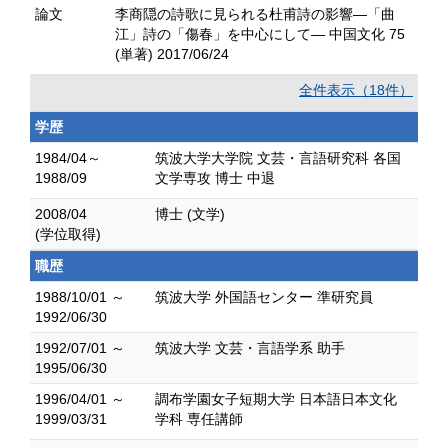
論文
李商隠の詩歌に見られる杜甫詩の影響―「曲
江」詩の「傷春」を中心にして― 中国文化 75
(単著) 2017/06/24
全件表示（18件）
学歴
1984/04～
筑波大学大学院 文芸・言語研究科 各国
1988/09
文学専攻 博士 中退
2008/04
博士 (文学)
(学位取得)
職歴
1988/10/01 ～
筑波大学 外国語センター 準研究員
1992/06/30
1992/07/01 ～
筑波大学 文芸・言語学系 助手
1995/06/30
1996/04/01 ～
調布学園女子短期大学 日本語日本文化
1999/03/31
学科 専任講師