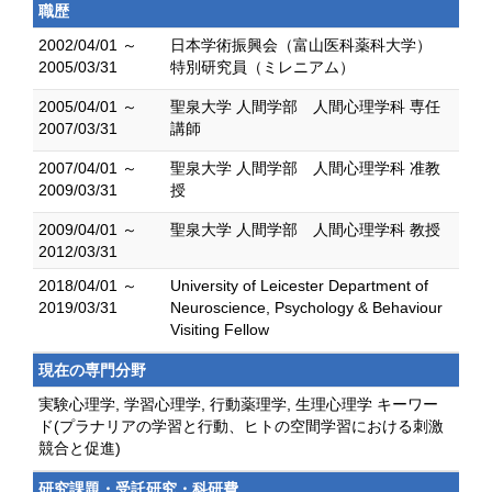
職歴
2002/04/01 ～
日本学術振興会（富山医科薬科大学）
2005/03/31
特別研究員（ミレニアム）
2005/04/01 ～
聖泉大学 人間学部 人間心理学科 専任
2007/03/31
講師
2007/04/01 ～
聖泉大学 人間学部 人間心理学科 准教
2009/03/31
授
2009/04/01 ～
聖泉大学 人間学部 人間心理学科 教授
2012/03/31
2018/04/01 ～
University of Leicester Department of
2019/03/31
Neuroscience, Psychology & Behaviour
Visiting Fellow
現在の専門分野
実験心理学, 学習心理学, 行動薬理学, 生理心理学 キーワー
ド(プラナリアの学習と行動、ヒトの空間学習における刺激
競合と促進)
研究課題・受託研究・科研費