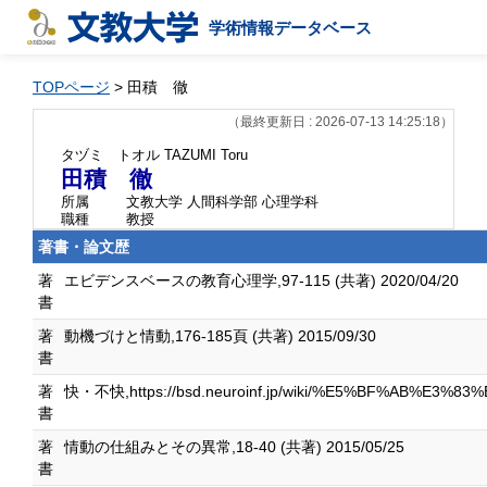
学術情報データベース
TOPページ
> 田積 徹
（最終更新日 : 2026-07-13 14:25:18）
タヅミ トオル
TAZUMI Toru
田積 徹
所属
文教大学 人間科学部 心理学科
職種
教授
著書・論文歴
著
エビデンスベースの教育心理学,97-115 (共著) 2020/04/20
書
著
動機づけと情動,176-185頁 (共著) 2015/09/30
書
著
快・不快,https://bsd.neuroinf.jp/wiki/%E5%BF%AB%E3%
書
著
情動の仕組みとその異常,18-40 (共著) 2015/05/25
書