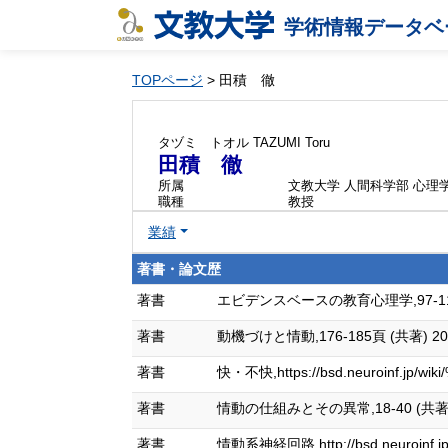
学術情報データベ
TOPページ
> 田積 徹
タヅミ トオル
TAZUMI Toru
田積 徹
所属
文教大学 人間科学部 心理
職種
教授
業績
著書・論文歴
著書
エビデンスベースの教育心理学,97-115 (
著書
動機づけと情動,176-185頁 (共著) 201
著書
快・不快,https://bsd.neuroinf.jp
著書
情動の仕組みとその異常,18-40 (共著) 2
著書
情動系神経回路,http://bsd.neuroin