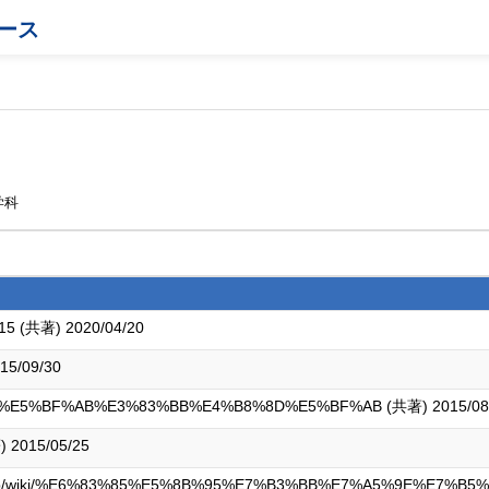
ース
学科
共著) 2020/04/20
5/09/30
/wiki/%E5%BF%AB%E3%83%BB%E4%B8%8D%E5%BF%AB (共著) 2015/08
015/05/25
f.jp/wiki/%E6%83%85%E5%8B%95%E7%B3%BB%E7%A5%9E%E7%B5