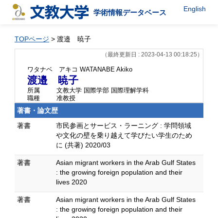
English
学術情報データベース
TOPページ
> 渡邉 暁子
（最終更新日 : 2023-04-13 00:18:25）
ワタナベ アキコ
WATANABE Akiko
渡邉 暁子
所属
文教大学 国際学部 国際理解学科
職種
准教授
著書・論文歴
著書
市民参画とサービス・ラーニング : 学問領域
や文化の壁を乗り越えて学びたい学生のため
に (共著) 2020/03
著書
Asian migrant workers in the Arab Gulf States
: the growing foreign population and their
lives 2020
著書
Asian migrant workers in the Arab Gulf States
: the growing foreign population and their