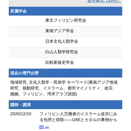
全件表示（33件）
所属学会
東京フィリピン研究会
東南アジア学会
日本文化人類学会
白山人類学研究会
比較家族史学会
現在の専門分野
地域研究, 文化人類学・民俗学 キーワード(東南アジア地域
研究、移動研究、イスラーム、都市マイノリティ、改宗、
婚姻、フィリピン、湾岸アラブ諸国)
講師・講演
2020/12/10
フィリピン人労働者のイスラーム改宗にみ
る包摂と排除――UAEとカタルの事例から