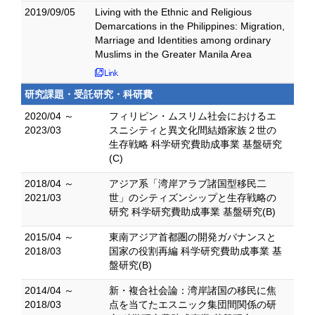
2019/09/05
Living with the Ethnic and Religious
Demarcations in the Philippines: Migration,
Marriage and Identities among ordinary
Muslims in the Greater Manila Area
研究課題・受託研究・科研費
2020/04 ～
フィリピン・ムスリム社会におけるエ
2023/03
スニシティと異文化間結婚家族２世の
生存戦略 科学研究費助成事業 基盤研究
(C)
2018/04 ～
アジア系「湾岸アラブ諸国型移民二
2021/03
世」のシティズンシップと生存戦略の
研究 科学研究費助成事業 基盤研究(B)
2015/04 ～
東南アジア首都圏の開発ガバナンスと
2018/03
国家の役割再編 科学研究費助成事業 基
盤研究(B)
2014/04 ～
新・複合社会論：湾岸諸国の移民に焦
2018/03
点を当てたエスニック集団間関係の研