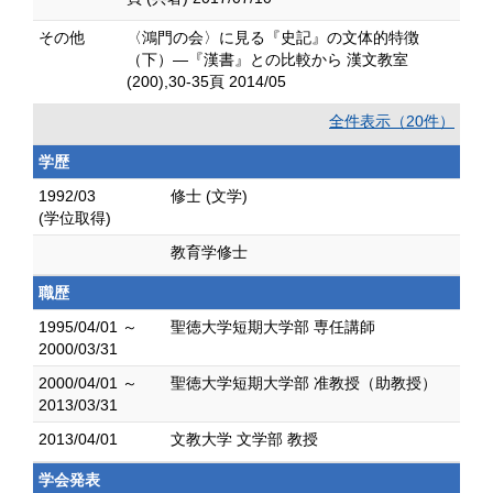
その他
〈鴻門の会〉に見る『史記』の文体的特徴
（下）―『漢書』との比較から 漢文教室
(200),30-35頁 2014/05
全件表示（20件）
学歴
1992/03
修士 (文学)
(学位取得)
教育学修士
職歴
1995/04/01 ～
聖徳大学短期大学部 専任講師
2000/03/31
2000/04/01 ～
聖徳大学短期大学部 准教授（助教授）
2013/03/31
2013/04/01
文教大学 文学部 教授
学会発表