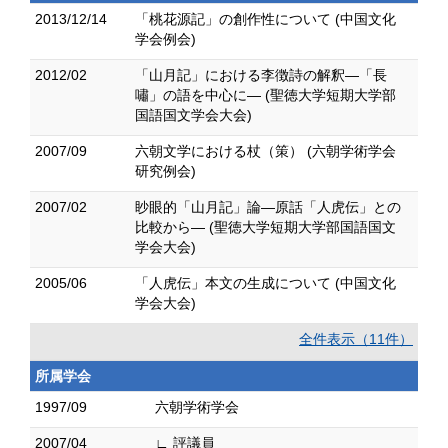
2013/12/14
「桃花源記」の創作性について (中国文化
学会例会)
2012/02
「山月記」における李徴詩の解釈―「長
嘯」の語を中心に― (聖徳大学短期大学部
国語国文学会大会)
2007/09
六朝文学における杖（策） (六朝学術学会
研究例会)
2007/02
眇眼的「山月記」論―原話「人虎伝」との
比較から― (聖徳大学短期大学部国語国文
学会大会)
2005/06
「人虎伝」本文の生成について (中国文化
学会大会)
全件表示（11件）
所属学会
1997/09
六朝学術学会
2007/04
∟ 評議員