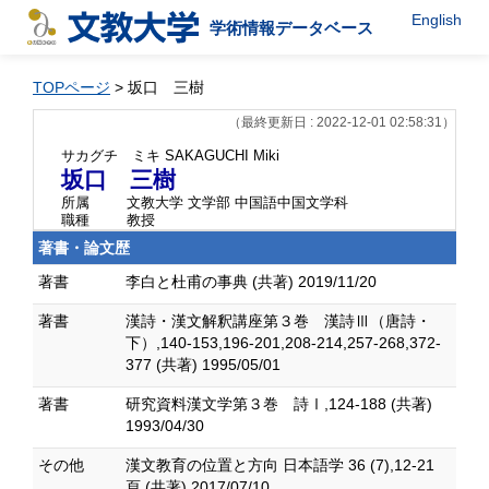
English
学術情報データベース
TOPページ
> 坂口 三樹
（最終更新日 : 2022-12-01 02:58:31）
サカグチ ミキ
SAKAGUCHI Miki
坂口 三樹
所属
文教大学 文学部 中国語中国文学科
職種
教授
著書・論文歴
著書
李白と杜甫の事典 (共著) 2019/11/20
著書
漢詩・漢文解釈講座第３巻 漢詩Ⅲ（唐詩・
下）,140-153,196-201,208-214,257-268,372-
377 (共著) 1995/05/01
著書
研究資料漢文学第３巻 詩Ⅰ,124-188 (共著)
1993/04/30
その他
漢文教育の位置と方向 日本語学 36 (7),12-21
頁 (共著) 2017/07/10