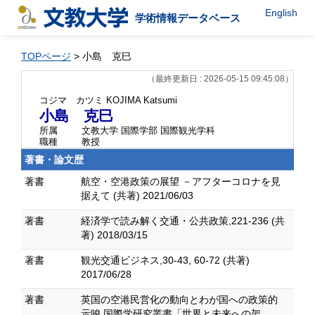
English
学術情報データベース
TOPページ
> 小島 克巳
（最終更新日 : 2026-05-15 09:45:08）
コジマ カツミ
KOJIMA Katsumi
小島 克巳
所属
文教大学 国際学部 国際観光学科
職種
教授
著書・論文歴
著書
航空・空港政策の展望 －アフターコロナを見
据えて (共著) 2021/06/03
著書
経済学で読み解く交通・公共政策,221-236 (共
著) 2018/03/15
著書
観光交通ビジネス,30-43, 60-72 (共著)
2017/06/28
著書
英国の空港民営化の動向とわが国への政策的
示唆 国際学研究叢書「世界と未来への架