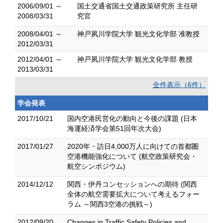
2006/09/01 ～
国土交通省国土交通政策研究所 主任研
2008/03/31
究官
2008/04/01 ～
神戸夙川学院大学 観光文化学部 准教授
2012/03/31
2012/04/01 ～
神戸夙川学院大学 観光文化学部 教授
2013/03/31
全件表示（6件）
学会発表
2017/10/21
国内空港民営化の動向と今後の課題 (日本
海運経済学会第51回年次大会)
2017/01/27
2020年・訪日4,000万人に向けての首都圏
空港機能強化について (航空政策研究会・
航空シンポジウム)
2014/12/12
関西・伊丹コンセッションへの期待 (関西
全体の航空需要拡大について考えるフォー
ラム ～関西3空港の挑戦～)
2012/09/20
Changes in Traffic Safety Policies and