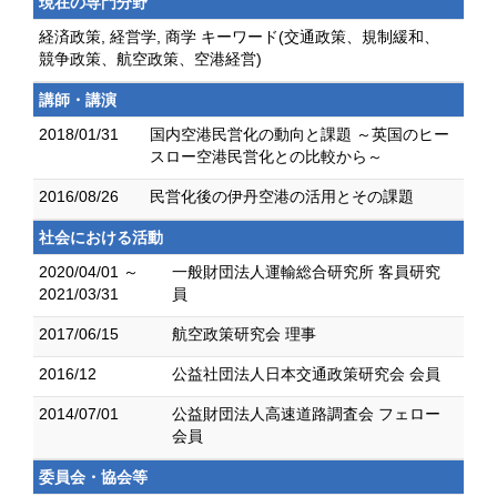
現在の専門分野
経済政策, 経営学, 商学 キーワード(交通政策、規制緩和、
競争政策、航空政策、空港経営)
講師・講演
2018/01/31
国内空港民営化の動向と課題 ～英国のヒー
スロー空港民営化との比較から～
2016/08/26
民営化後の伊丹空港の活用とその課題
社会における活動
2020/04/01 ～
一般財団法人運輸総合研究所 客員研究
2021/03/31
員
2017/06/15
航空政策研究会 理事
2016/12
公益社団法人日本交通政策研究会 会員
2014/07/01
公益財団法人高速道路調査会 フェロー
会員
委員会・協会等