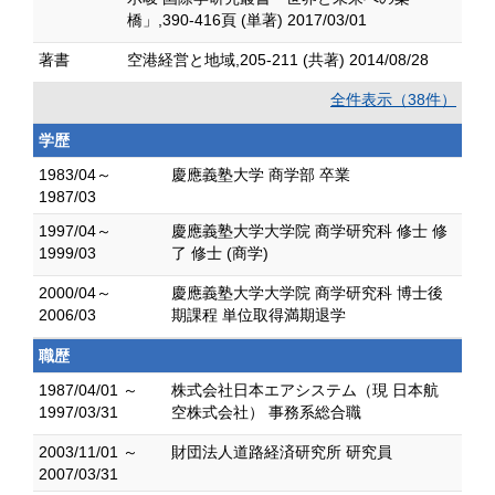
橋」,390-416頁 (単著) 2017/03/01
著書
空港経営と地域,205-211 (共著) 2014/08/28
全件表示（38件）
学歴
1983/04～
慶應義塾大学 商学部 卒業
1987/03
1997/04～
慶應義塾大学大学院 商学研究科 修士 修
1999/03
了 修士 (商学)
2000/04～
慶應義塾大学大学院 商学研究科 博士後
2006/03
期課程 単位取得満期退学
職歴
1987/04/01 ～
株式会社日本エアシステム（現 日本航
1997/03/31
空株式会社） 事務系総合職
2003/11/01 ～
財団法人道路経済研究所 研究員
2007/03/31