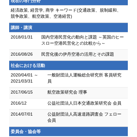
現在の専門分野
経済政策, 経営学, 商学 キーワード(交通政策、規制緩和、
競争政策、航空政策、空港経営)
講師・講演
2018/01/31
国内空港民営化の動向と課題 ～英国のヒー
スロー空港民営化との比較から～
2016/08/26
民営化後の伊丹空港の活用とその課題
社会における活動
2020/04/01 ～
一般財団法人運輸総合研究所 客員研究
2021/03/31
員
2017/06/15
航空政策研究会 理事
2016/12
公益社団法人日本交通政策研究会 会員
2014/07/01
公益財団法人高速道路調査会 フェロー
会員
委員会・協会等