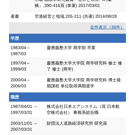
橋」,390-416頁 (単著) 2017/03/01
著書
空港経営と地域,205-211 (共著) 2014/08/28
全件表示（38件）
学歴
1983/04～
慶應義塾大学 商学部 卒業
1987/03
1997/04～
慶應義塾大学大学院 商学研究科 修士 修
1999/03
了 修士 (商学)
2000/04～
慶應義塾大学大学院 商学研究科 博士後
2006/03
期課程 単位取得満期退学
職歴
1987/04/01 ～
株式会社日本エアシステム（現 日本航
1997/03/31
空株式会社） 事務系総合職
2003/11/01 ～
財団法人道路経済研究所 研究員
2007/03/31