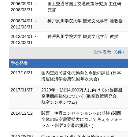
2006/09/01 ～
国土交通省国土交通政策研究所 主任研
2008/03/31
究官
2008/04/01 ～
神戸夙川学院大学 観光文化学部 准教授
2012/03/31
2012/04/01 ～
神戸夙川学院大学 観光文化学部 教授
2013/03/31
全件表示（6件）
学会発表
2017/10/21
国内空港民営化の動向と今後の課題 (日本
海運経済学会第51回年次大会)
2017/01/27
2020年・訪日4,000万人に向けての首都圏
空港機能強化について (航空政策研究会・
航空シンポジウム)
2014/12/12
関西・伊丹コンセッションへの期待 (関西
全体の航空需要拡大について考えるフォー
ラム ～関西3空港の挑戦～)
2012/09/20
Changes in Traffic Safety Policies and