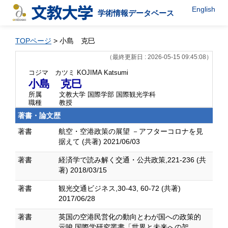
English
学術情報データベース
TOPページ
> 小島 克巳
（最終更新日 : 2026-05-15 09:45:08）
コジマ カツミ
KOJIMA Katsumi
小島 克巳
所属
文教大学 国際学部 国際観光学科
職種
教授
著書・論文歴
著書
航空・空港政策の展望 －アフターコロナを見
据えて (共著) 2021/06/03
著書
経済学で読み解く交通・公共政策,221-236 (共
著) 2018/03/15
著書
観光交通ビジネス,30-43, 60-72 (共著)
2017/06/28
著書
英国の空港民営化の動向とわが国への政策的
示唆 国際学研究叢書「世界と未来への架