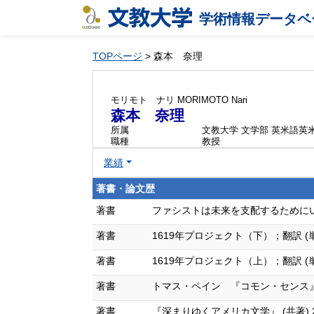
学術情報データベ
TOPページ
> 森本 奈理
モリモト ナリ
MORIMOTO Nari
森本 奈理
所属
文教大学 文学部 英米語英
職種
教授
業績
著書・論文歴
著書
ファシストは未来を支配するためにいかに
著書
1619年プロジェクト（下）；翻訳 (単著)
著書
1619年プロジェクト（上）；翻訳 (単著)
著書
トマス・ペイン 『コモン・センス』と革命
著書
『深まりゆくアメリカ文学』 (共著) 202