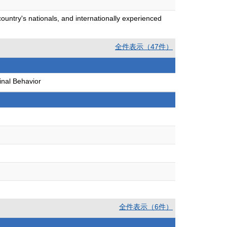
ountry's nationals, and internationally experienced
全件表示（47件）
nal Behavior
全件表示（6件）