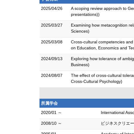
2025/04/26
A scoping review approach to Gene
presentations))
2025/03/27
Examining how metacognition rela
Sciences)
2025/03/08
Cross-cultural competencies and 
on Education, Economics and Tec
2024/09/13
Exploring how tolerance of ambi
Business)
2024/08/07
The effect of cross-cultural tole
Cross-Cultural Psychology)
所属学会
2020/01 ～
International Ass
2008/10 ～
ビジネスクリエ