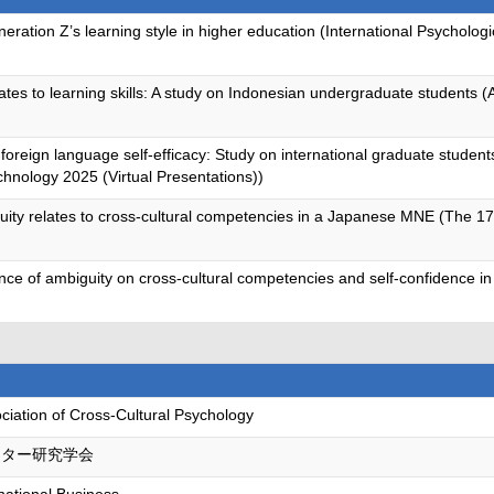
ration Z’s learning style in higher education (International Psychologi
tes to learning skills: A study on Indonesian undergraduate students
foreign language self-efficacy: Study on international graduate studen
hnology 2025 (Virtual Presentations))
guity relates to cross-cultural competencies in a Japanese MNE (The 
rance of ambiguity on cross-cultural competencies and self-confidence in 
ociation of Cross-Cultural Psychology
ーター研究学会