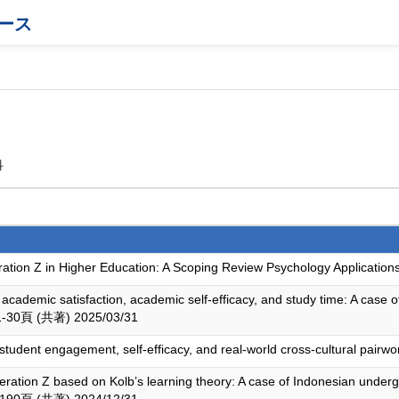
ース
科
ration Z in Higher Education: A Scoping Review Psychology Applicat
on academic satisfaction, academic self-efficacy, and study time: A case
,1-30頁 (共著) 2025/03/31
 student engagement, self-efficacy, and real-world cross-cultural pa
eration Z based on Kolb’s learning theory: A case of Indonesian under