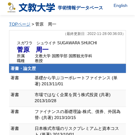
English
学術情報データベース
TOPページ
> 菅原 周一
（最終更新日 : 2022-11-28 00:36:03）
スガワラ シュウイチ
SUGAWARA SHUICHI
菅原 周一
所属
文教大学 国際学部 国際観光学科
職種
教授
著書・論文歴
著書
基礎から学ぶコーポレートファイナンス (単
著) 2013/11/01
著書
市場ではなく企業を買う株式投資 (共著)
2013/10/28
著書
ファイナンスの基礎理論-株式、債券、外国為
替- (共著) 2013/10/15
著書
日本株式市場のリスクプレミアムと資本コス
ト (単著) 2013/10/01