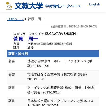
English
学術情報データベース
TOPページ
> 菅原 周一
（最終更新日 : 2022-11-28 00:36:03）
スガワラ シュウイチ
SUGAWARA SHUICHI
菅原 周一
所属
文教大学 国際学部 国際観光学科
職種
教授
著書・論文歴
著書
基礎から学ぶコーポレートファイナンス (単
著) 2013/11/01
著書
市場ではなく企業を買う株式投資 (共著)
2013/10/28
著書
ファイナンスの基礎理論-株式、債券、外国為
替- (共著) 2013/10/15
著書
日本株式市場のリスクプレミアムと資本コス
ト (単著) 2013/10/01