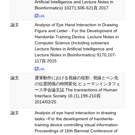
Artificial Intelligence and Lecture Notes in
Bioinformatics) 10271,506-521頁 2017
論文
Analysis of Eye Hand Interaction in Drawing
Figure and Letter - For the Development of
Handwrite-Training Device. Lecture Notes in
Computer Science (including subseries
Lecture Notes in Artificial Intelligence and
Lecture Notes in Bioinformatics) 9170,107-
117頁 2015
論文
運筆動作における視線の役割 : 視線とペン先
の位置関係の時間変化 ヒューマンインタフェ
ース学会論文誌 The transactions of Human
Interface Society 16 (1),199-210頁
2014/02/25
論文
Analysis of eye hand interaction in drawing
tasks ~For the development of handwrite-
training device controlling visual information
Proceedings of 16th Biennial Conference of