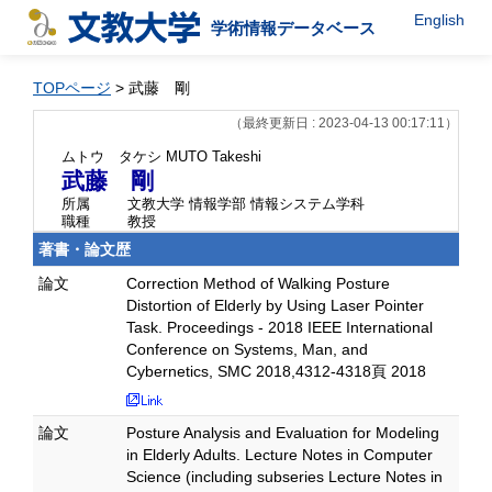
English
学術情報データベース
TOPページ
> 武藤 剛
（最終更新日 : 2023-04-13 00:17:11）
ムトウ タケシ
MUTO Takeshi
武藤 剛
所属
文教大学 情報学部 情報システム学科
職種
教授
著書・論文歴
論文
Correction Method of Walking Posture
Distortion of Elderly by Using Laser Pointer
Task. Proceedings - 2018 IEEE International
Conference on Systems, Man, and
Cybernetics, SMC 2018,4312-4318頁 2018
論文
Posture Analysis and Evaluation for Modeling
in Elderly Adults. Lecture Notes in Computer
Science (including subseries Lecture Notes in