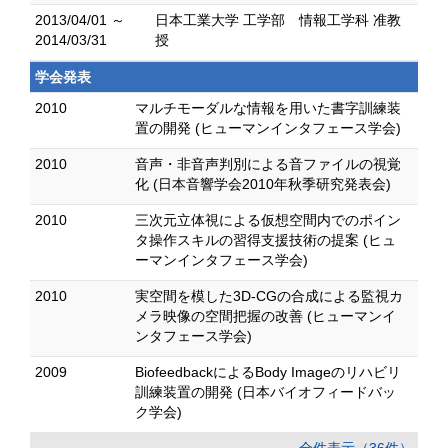
2013/04/01 ～
日本工業大学 工学部 情報工学科 准教
2014/03/31
授
学会発表
2010
マルチモーダルな情報を用いた書字訓練装
置の開発 (ヒューマンインタフェース学会)
2010
音声・非音声判別による音ファイルの視覚
化 (日本音響学会2010年秋季研究発表会)
2010
三次元立体視による仮想空間内でのポイン
タ操作スキルの習得支援技術の提案 (ヒュ
ーマンインタフェース学会)
2010
実空間を模した3D-CGの合成による監視カ
メラ映像の空間把握の改善 (ヒューマンイ
ンタフェース学会)
2009
BiofeedbackによるBody Imageのリハビリ
訓練装置の開発 (日本バイオフィードバッ
ク学会)