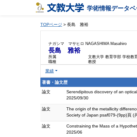
学術情報データベ
TOPページ
> 長島 雅裕
ナガシマ マサヒロ
NAGASHIMA Masahiro
長島 雅裕
所属
文教大学 教育学部 学校教
職種
教授
業績
著書・論文歴
論文
Serendipitous discovery of an optic
2025/09/30
論文
The origin of the metallicity differ
Society of Japan psaf079-(9pp)頁 
論文
Constraining the Mass of a Hypothe
2025/06