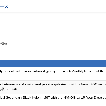
ース
育課程
ally dark ultra-luminous infrared galaxy at z = 3.4 Monthly Notices of
ence between star-forming and passive galaxies: Insights from ν2GC semi
(共著) 2025/07
tical Secondary Black Hole in M87 with the NANOGrav 15-Year Datase