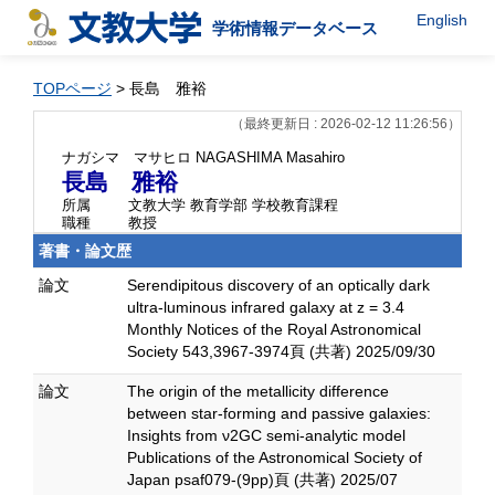
English
学術情報データベース
TOPページ
> 長島 雅裕
（最終更新日 : 2026-02-12 11:26:56）
ナガシマ マサヒロ
NAGASHIMA Masahiro
長島 雅裕
所属
文教大学 教育学部 学校教育課程
職種
教授
著書・論文歴
論文
Serendipitous discovery of an optically dark
ultra-luminous infrared galaxy at z = 3.4
Monthly Notices of the Royal Astronomical
Society 543,3967-3974頁 (共著) 2025/09/30
論文
The origin of the metallicity difference
between star-forming and passive galaxies:
Insights from ν2GC semi-analytic model
Publications of the Astronomical Society of
Japan psaf079-(9pp)頁 (共著) 2025/07