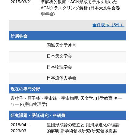
2015/03/21
準解析的銀河・AGN形成モデルを用いた
AGNクラスタリング解析 (日本天文学会春
季年会)
全件表示（8件）
所属学会
国際天文学連合
日本天文学会
日本物理学会
日本流体力学会
現在の専門分野
素粒子・原子核・宇宙線・宇宙物理, 天文学, 科学教育 キー
ワード(宇宙物理学)
研究課題・受託研究・科研費
2018/04 ～
星団形成論の確立と 銀河系進化の理論
2023/03
的解明 新学術領域研究(研究領域提案