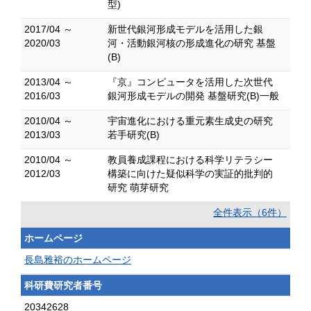
型)
2017/04 ～
新世代銀河形成モデルを活用した銀
2020/03
河・活動銀河核の形成進化の研究 基盤
(B)
2013/04 ～
『京』コンピュータを活用した次世代
2016/03
銀河形成モデルの開発 基盤研究(B)一般
2010/04 ～
宇宙進化における重元素生成史の研究
2013/03
若手研究(B)
2010/04 ～
教員養成課程における科学リテラシー
2012/03
構築に向けた疑似科学の実証的批判的
研究 萌芽研究
全件表示（6件）
ホームページ
長島雅裕のホームページ
科研費研究者番号
20342628