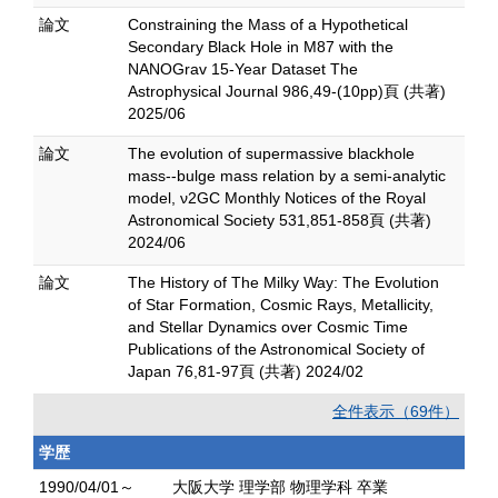
論文
Constraining the Mass of a Hypothetical
Secondary Black Hole in M87 with the
NANOGrav 15-Year Dataset The
Astrophysical Journal 986,49-(10pp)頁 (共著)
2025/06
論文
The evolution of supermassive blackhole
mass--bulge mass relation by a semi-analytic
model, ν2GC Monthly Notices of the Royal
Astronomical Society 531,851-858頁 (共著)
2024/06
論文
The History of The Milky Way: The Evolution
of Star Formation, Cosmic Rays, Metallicity,
and Stellar Dynamics over Cosmic Time
Publications of the Astronomical Society of
Japan 76,81-97頁 (共著) 2024/02
全件表示（69件）
学歴
1990/04/01～
大阪大学 理学部 物理学科 卒業