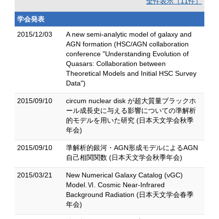
全件表示（11件）
学会発表
2015/12/03
A new semi-analytic model of galaxy and
AGN formation (HSC/AGN collaboration
conference "Understanding Evolution of
Quasars: Collaboration between
Theoretical Models and Initial HSC Survey
Data")
2015/09/10
circum nuclear disk が超大質量ブラックホ
ール成長史に与える影響についての準解析
的モデルを用いた研究 (日本天文学会秋季
年会)
2015/09/10
準解析的銀河・AGN形成モデルによるAGN
自己相関関数 (日本天文学会秋季年会)
2015/03/21
New Numerical Galaxy Catalog (νGC)
Model.Ⅵ. Cosmic Near-Infrared
Background Radiation (日本天文学会春季
年会)