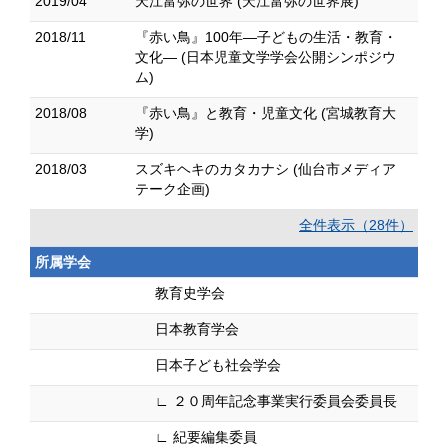
2019/04
天江富弥の世界 (天江富弥の世界展)
2018/11
『赤い鳥』100年―子どもの生活・教育・
文化― (日本児童文学学会公開シンポジウ
ム)
2018/08
『赤い鳥』と教育・児童文化 (宮城教育大
学)
2018/03
スズキヘキのカタカナシ (仙台市メディア
テーク企画)
全件表示（28件）
所属学会
教育史学会
日本教育学会
日本子ども社会学会
∟ ２０周年記念事業実行委員会委員長
∟ 紀要編集委員