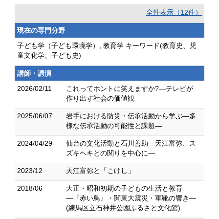
全件表示（12件）
現在の専門分野
子ども学（子ども環境学）, 教育学 キーワード(教育史、児
童文化学、子ども史)
講師・講演
2026/02/11
これってホントに笑えますか?―テレビが
作り出す社会の価値観―
2025/06/07
岩手における防災・伝承活動から学ぶ―多
様な伝承活動の可能性と課題―
2024/04/29
仙台の文化活動と石川善助―天江富弥、ス
ズキヘキとの関りを中心に―
2023/12
天江富弥と「こけし」
2018/06
大正・昭和初期の子どもの生活と教育
―『赤い鳥』・関東大震災・軍靴の響き―
(練馬区立石神井公園ふるさと文化館)