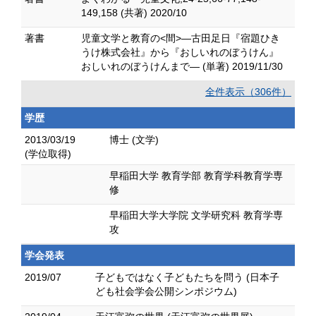
149,158 (共著) 2020/10
著書
児童文学と教育の<間>―古田足日『宿題ひき
うけ株式会社』から『おしいれのぼうけん』
おしいれのぼうけんまで― (単著) 2019/11/30
全件表示（306件）
学歴
2013/03/19
博士 (文学)
(学位取得)
早稲田大学 教育学部 教育学科教育学専
修
早稲田大学大学院 文学研究科 教育学専
攻
学会発表
2019/07
子どもではなく子どもたちを問う (日本子
ども社会学会公開シンポジウム)