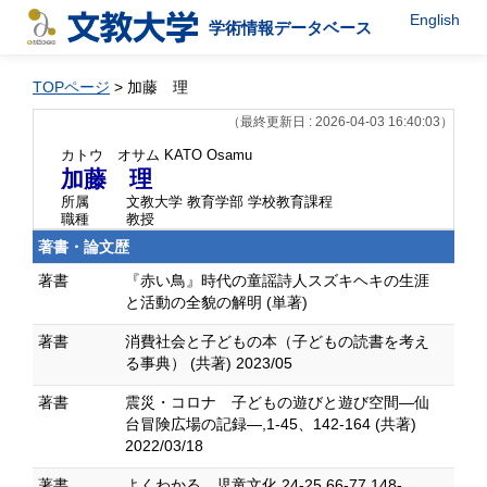
English
学術情報データベース
TOPページ
> 加藤 理
（最終更新日 : 2026-04-03 16:40:03）
カトウ オサム
KATO Osamu
加藤 理
所属
文教大学 教育学部 学校教育課程
職種
教授
著書・論文歴
著書
『赤い鳥』時代の童謡詩人スズキヘキの生涯
と活動の全貌の解明 (単著)
著書
消費社会と子どもの本（子どもの読書を考え
る事典） (共著) 2023/05
著書
震災・コロナ 子どもの遊びと遊び空間―仙
台冒険広場の記録―,1-45、142-164 (共著)
2022/03/18
著書
よくわかる 児童文化,24-25,66-77,148-