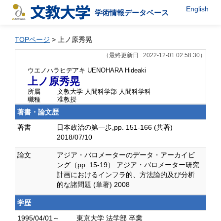
English
学術情報データベース
TOPページ
> 上ノ原秀晃
（最終更新日 : 2022-12-01 02:58:30）
ウエノハラヒデアキ
UENOHARA Hideaki
上ノ原秀晃
所属
文教大学 人間科学部 人間科学科
職種
准教授
著書・論文歴
著書
日本政治の第一歩,pp. 151-166 (共著)
2018/07/10
論文
アジア・バロメーターのデータ・アーカイビ
ング（pp. 15-19） アジア・バロメーター研究
計画におけるインフラ的、方法論的及び分析
的な諸問題 (単著) 2008
学歴
1995/04/01～
東京大学 法学部 卒業