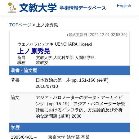
English
学術情報データベース
TOPページ
> 上ノ原秀晃
（最終更新日 : 2022-12-01 02:58:30）
ウエノハラヒデアキ
UENOHARA Hideaki
上ノ原秀晃
所属
文教大学 人間科学部 人間科学科
職種
准教授
著書・論文歴
著書
日本政治の第一歩,pp. 151-166 (共著)
2018/07/10
論文
アジア・バロメーターのデータ・アーカイビ
ング（pp. 15-19） アジア・バロメーター研究
計画におけるインフラ的、方法論的及び分析
的な諸問題 (単著) 2008
学歴
1995/04/01～
東京大学 法学部 卒業