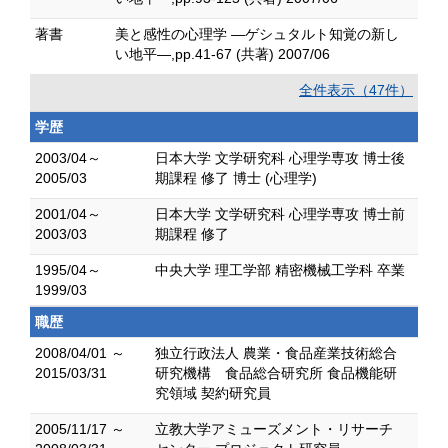
著書
美と感性の心理学 ―ゲシュタルト知覚の新し
い地平―,pp.41-67 (共著) 2007/06
全件表示（47件）
学歴
2003/04～
日本大学 文学研究科 心理学専攻 博士後
2005/03
期課程 修了 博士 (心理学)
2001/04～
日本大学 文学研究科 心理学専攻 博士前
2003/03
期課程 修了
1995/04～
中央大学 理工学部 精密機械工学科 卒業
1999/03
職歴
2008/04/01 ～
独立行政法人 農業・食品産業技術総合
2015/03/31
研究機構 食品総合研究所 食品機能研
究領域 契約研究員
2005/11/17 ～
立教大学アミューズメント・リサーチ