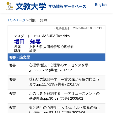
English
学術情報データベース
TOPページ
> 増田 知尋
（最終更新日 : 2023-04-13 00:17:19）
マスダ トモヒロ
MASUDA Tomohiro
増田 知尋
所属
文教大学 人間科学部 心理学科
職種
教授
著書・論文歴
著書
心理学概説 : 心理学のエッセンスを学
ぶ,pp.69-72 (共著) 2014/04
著書
味わいの認知科学 ―舌の先から脳の向こう
まで,pp.117-135 (共著) 2011/07
著書
たのしみを解剖する ―アミューズメントの
基礎理論,pp.30-59 (共著) 2008/02
著書
美と感性の心理学 ―ゲシュタルト知覚の新し
い地平―,pp.93-125 (共著) 2007/06