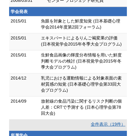
2008/03/31
センター プロジェクト研究員
学会発表
2015/01
魚眼を対象とした鮮度知覚 (日本基礎心理
学会2014年度第2回フォーラム)
2015/01
エキスパートによるりんご褐変果の評価
(日本視覚学会2015年冬季大会プログラム)
2015/01
生鮮食品画像の輝度分布情報を用いた鮮度
判断モデルの検討 (日本視覚学会2015年冬
季大会プログラム)
2014/12
乳児における運動情報による対象表面の素
材質感の知覚 (日本基礎心理学会第33回大
会プログラム)
2014/09
放射線の食品汚染に関するリスク判断の個
人差：CRTで予測する (日本心理学会第78
回大会)
全件表示（19件）
所属学会