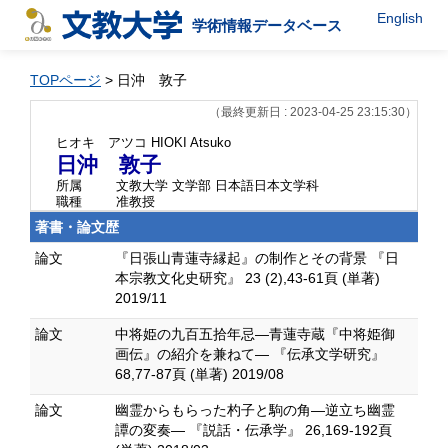
English
学術情報データベース
TOPページ
> 日沖 敦子
（最終更新日 : 2023-04-25 23:15:30）
ヒオキ アツコ
HIOKI Atsuko
日沖 敦子
所属
文教大学 文学部 日本語日本文学科
職種
准教授
著書・論文歴
論文
『日張山青蓮寺縁起』の制作とその背景 『日
本宗教文化史研究』 23 (2),43-61頁 (単著)
2019/11
論文
中将姫の九百五拾年忌―青蓮寺蔵『中将姫御
画伝』の紹介を兼ねて― 『伝承文学研究』
68,77-87頁 (単著) 2019/08
論文
幽霊からもらった杓子と駒の角―逆立ち幽霊
譚の変奏― 『説話・伝承学』 26,169-192頁