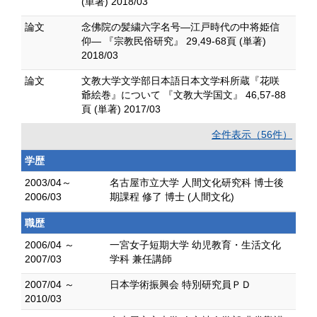
(単著) 2018/03
論文
念佛院の髪繍六字名号―江戸時代の中将姫信
仰― 『宗教民俗研究』 29,49-68頁 (単著)
2018/03
論文
文教大学文学部日本語日本文学科所蔵『花咲
爺絵巻』について 『文教大学国文』 46,57-88
頁 (単著) 2017/03
全件表示（56件）
学歴
2003/04～
名古屋市立大学 人間文化研究科 博士後
2006/03
期課程 修了 博士 (人間文化)
職歴
2006/04 ～
一宮女子短期大学 幼児教育・生活文化
2007/03
学科 兼任講師
2007/04 ～
日本学術振興会 特別研究員ＰＤ
2010/03