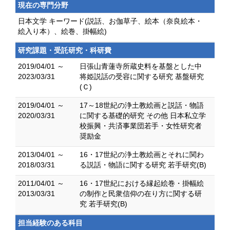
現在の専門分野
日本文学 キーワード(説話、お伽草子、絵本（奈良絵本・
絵入り本）、絵巻、掛幅絵)
研究課題・受託研究・科研費
2019/04/01 ～
日張山青蓮寺所蔵史料を基盤とした中
2023/03/31
将姫説話の受容に関する研究 基盤研究
(Ｃ)
2019/04/01 ～
17～18世紀の浄土教絵画と説話・物語
2020/03/31
に関する基礎的研究 その他 日本私立学
校振興・共済事業団若手・女性研究者
奨励金
2013/04/01 ～
16・17世紀の浄土教絵画とそれに関わ
2018/03/31
る説話・物語に関する研究 若手研究(B)
2011/04/01 ～
16・17世紀における縁起絵巻・掛幅絵
2013/03/31
の制作と民衆信仰の在り方に関する研
究 若手研究(B)
担当経験のある科目