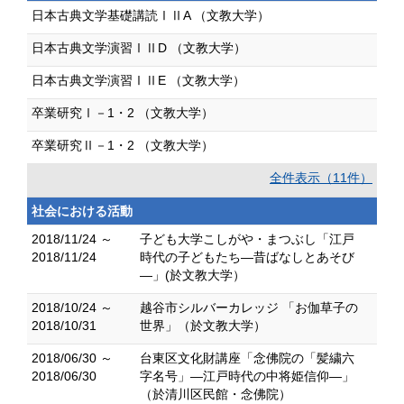
日本古典文学基礎講読ⅠⅡA （文教大学）
日本古典文学演習ⅠⅡD （文教大学）
日本古典文学演習ⅠⅡE （文教大学）
卒業研究Ⅰ－1・2 （文教大学）
卒業研究Ⅱ－1・2 （文教大学）
全件表示（11件）
社会における活動
2018/11/24 ～
子ども大学こしがや・まつぶし「江戸
2018/11/24
時代の子どもたち—昔ばなしとあそび
—」(於文教大学）
2018/10/24 ～
越谷市シルバーカレッジ 「お伽草子の
2018/10/31
世界」（於文教大学）
2018/06/30 ～
台東区文化財講座「念佛院の「髪繍六
2018/06/30
字名号」―江戸時代の中将姫信仰―」
（於清川区民館・念佛院）