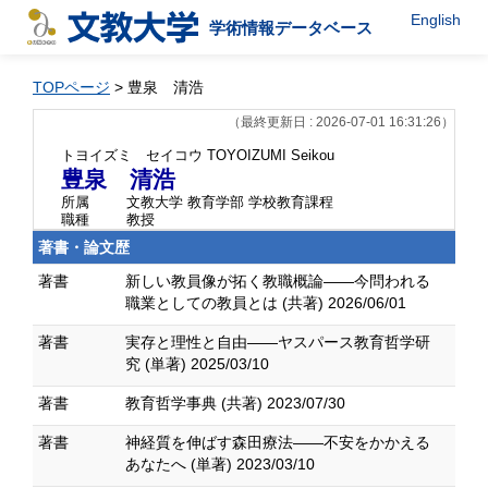
English
学術情報データベース
TOPページ
> 豊泉 清浩
（最終更新日 : 2026-07-01 16:31:26）
トヨイズミ セイコウ
TOYOIZUMI Seikou
豊泉 清浩
所属
文教大学 教育学部 学校教育課程
職種
教授
著書・論文歴
著書
新しい教員像が拓く教職概論――今問われる
職業としての教員とは (共著) 2026/06/01
著書
実存と理性と自由――ヤスパース教育哲学研
究 (単著) 2025/03/10
著書
教育哲学事典 (共著) 2023/07/30
著書
神経質を伸ばす森田療法――不安をかかえる
あなたへ (単著) 2023/03/10