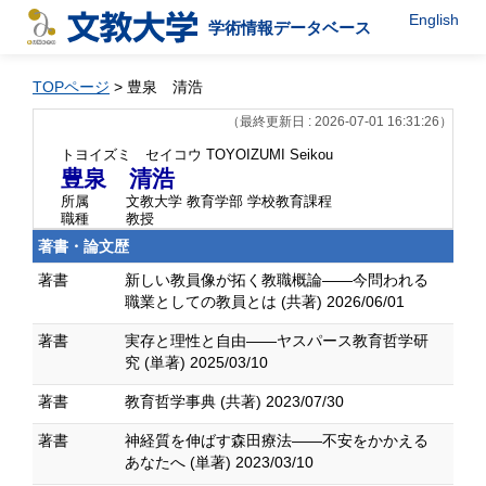
English
学術情報データベース
TOPページ
> 豊泉 清浩
（最終更新日 : 2026-07-01 16:31:26）
トヨイズミ セイコウ
TOYOIZUMI Seikou
豊泉 清浩
所属
文教大学 教育学部 学校教育課程
職種
教授
著書・論文歴
著書
新しい教員像が拓く教職概論――今問われる
職業としての教員とは (共著) 2026/06/01
著書
実存と理性と自由――ヤスパース教育哲学研
究 (単著) 2025/03/10
著書
教育哲学事典 (共著) 2023/07/30
著書
神経質を伸ばす森田療法――不安をかかえる
あなたへ (単著) 2023/03/10