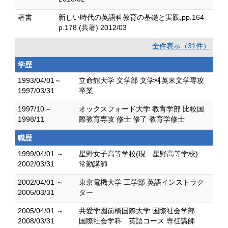
著書
新しい時代の英語科教育の基礎と実践,pp.164-
p.178 (共著) 2012/03
全件表示（31件）
学歴
1993/04/01～
立命館大学 文学部 文学科英米文学専攻
1997/03/31
卒業
1997/10～
オックスフォード大学 教育学部 比較国
1998/11
際教育専攻 修士 修了 教育学修士
職歴
1999/04/01 ～
星野女子高等学校(現 星野高等学校)
2002/03/31
常勤講師
2002/04/01 ～
東京電機大学 工学部 英語インストラク
2005/03/31
ター
2005/04/01 ～
共愛学園前橋国際大学 国際社会学部
2008/03/31
国際社会学科 英語コース 専任講師