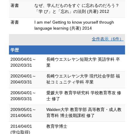
著書
なぜ、学んだものをすぐ に忘れるのだろう？
「学 び」と「忘れ」の法則 (共著) 2012
著書
I am me! Getting to know yourself through
language learning (共著) 2014
全件表示（6件）
学歴
2000/04/01～
長崎ウエスレヤン短期大学 英語学科 卒
2002/03/31
業
2002/04/01～
長崎ウエスレヤン大学 現代社会学部 福
2004/03/31
祉コミュニティ学科 卒業
2006/04/01～
愛媛大学 教育学研究科 学校教育専攻 修
2008/03/31
士 修了
2009/05/01～
Walden大学 教育学部 高等教育・成人教
2014/06/01
育専科 博士後期課程 修了
2014/04/01
教育学博士
(学位取得)