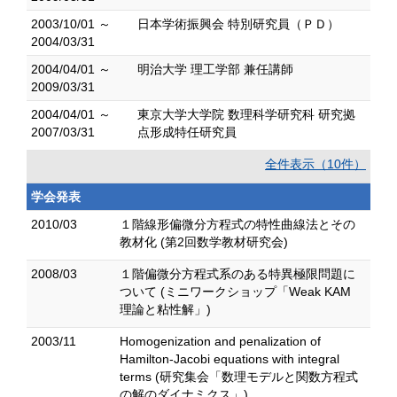
2003/10/01 ～
日本学術振興会 特別研究員（ＰＤ）
2004/03/31
2004/04/01 ～
明治大学 理工学部 兼任講師
2009/03/31
2004/04/01 ～
東京大学大学院 数理科学研究科 研究拠
2007/03/31
点形成特任研究員
全件表示（10件）
学会発表
2010/03
１階線形偏微分方程式の特性曲線法とその
教材化 (第2回数学教材研究会)
2008/03
１階偏微分方程式系のある特異極限問題に
ついて (ミニワークショップ「Weak KAM
理論と粘性解」)
2003/11
Homogenization and penalization of
Hamilton-Jacobi equations with integral
terms (研究集会「数理モデルと関数方程式
の解のダイナミクス」)