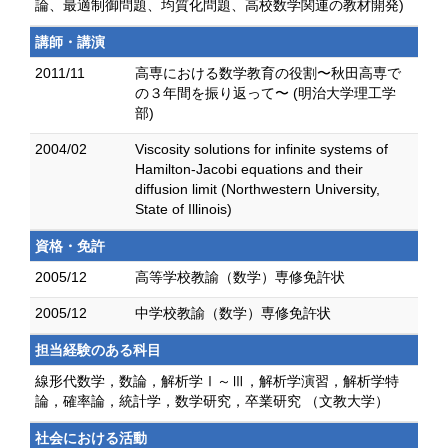
論、最適制御問題、均質化問題、高校数学関連の教材開発)
講師・講演
2011/11
高専における数学教育の役割〜秋田高専で
の３年間を振り返って〜 (明治大学理工学
部)
2004/02
Viscosity solutions for infinite systems of
Hamilton-Jacobi equations and their
diffusion limit (Northwestern University,
State of Illinois)
資格・免許
2005/12
高等学校教諭（数学）専修免許状
2005/12
中学校教諭（数学）専修免許状
担当経験のある科目
線形代数学，数論，解析学Ⅰ～Ⅲ，解析学演習，解析学特
論，確率論，統計学，数学研究，卒業研究 （文教大学）
社会における活動