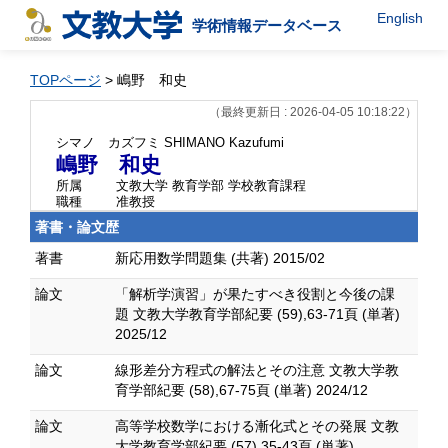
English
学術情報データベース
TOPページ
> 嶋野 和史
（最終更新日 : 2026-04-05 10:18:22）
シマノ カズフミ
SHIMANO Kazufumi
嶋野 和史
所属
文教大学 教育学部 学校教育課程
職種
准教授
著書・論文歴
著書
新応用数学問題集 (共著) 2015/02
論文
「解析学演習」が果たすべき役割と今後の課
題 文教大学教育学部紀要 (59),63-71頁 (単著)
2025/12
論文
線形差分方程式の解法とその注意 文教大学教
育学部紀要 (58),67-75頁 (単著) 2024/12
論文
高等学校数学における漸化式とその発展 文教
大学教育学部紀要 (57),35-43頁 (単著)