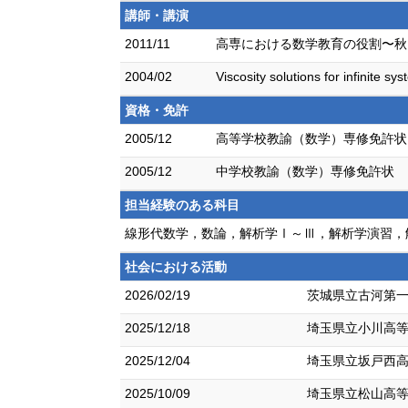
講師・講演
2011/11
高専における数学教育の役割〜秋
2004/02
Viscosity solutions for infinite sy
資格・免許
2005/12
高等学校教諭（数学）専修免許状
2005/12
中学校教諭（数学）専修免許状
担当経験のある科目
線形代数学，数論，解析学Ⅰ～Ⅲ，解析学演習，
社会における活動
2026/02/19
茨城県立古河第
2025/12/18
埼玉県立小川高
2025/12/04
埼玉県立坂戸西
2025/10/09
埼玉県立松山高