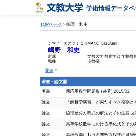
学術情報データベ
TOPページ
> 嶋野 和史
シマノ カズフミ
SHIMANO Kazufumi
嶋野 和史
所属
文教大学 教育学部 学校教
職種
准教授
業績
著書・論文歴
著書
新応用数学問題集 (共著) 2015/02
論文
「解析学演習」が果たすべき役割と今後の課題
論文
線形差分方程式の解法とその注意 文教大学教
論文
高等学校数学における漸化式とその発展 文教
論文
高校数学における関数方程式の可能性 文教大