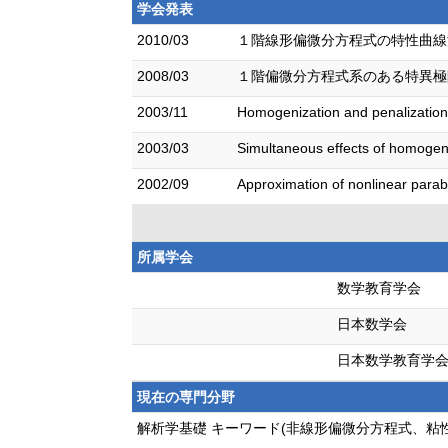
学会発表
2010/03
１階線形偏微分方程式の特性曲線法
2008/03
１階偏微分方程式系のある特異極限
2003/11
Homogenization and penali
2003/03
Simultaneous effects of hom
2002/09
Approximation of nonlinea
所属学会
数学教育学会
日本数学会
日本数学教育学
現在の専門分野
解析学基礎 キーワード(非線形偏微分方程式、粘