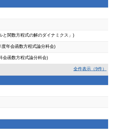
 (研究集会「数理モデルと関数方程式の解のダイナミクス」)
(日本数学会2003年度年会函数方程式論分科会)
年度秋季総合分科会函数方程式論分科会)
全件表示（9件）