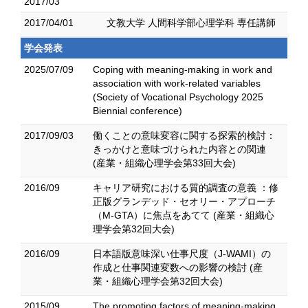
2017/03
2017/04/01
文教大学 人間科学部心理学科 専任講師
学会発表
2025/07/09
Coping with meaning-making in work and
association with work-related variables
(Society of Vocational Psychology 2025
Biennial conference)
2017/09/03
働くことの意味変容に関する探索的検討：
きっかけと意味づけられた内容との関連
(産業・組織心理学会第33回大会)
2016/09
キャリア研究における質的調査の意義 ：修
正版グランデッド・セオリー・アプローチ
（M-GTA）に焦点をあてて (産業・組織心
理学会第32回大会)
2016/09
日本語版意味深い仕事尺度（J-WAMI）の
作成と仕事関連変数への影響の検討 (産
業・組織心理学会第32回大会)
2015/09
The promoting factors of meaning-making