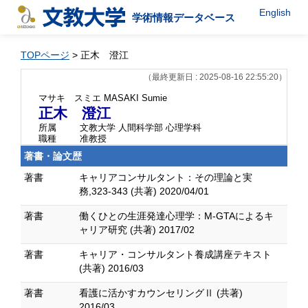
English
学術情報データベース
TOPページ
> 正木 澄江
（最終更新日 : 2025-08-16 22:55:20）
マサキ スミエ
MASAKI Sumie
正木 澄江
所属
文教大学 人間科学部 心理学科
職種
准教授
著書・論文歴
著書
キャリアコンサルタント：その理論と実
務,323-343 (共著) 2020/04/01
著書
働くひとの生涯発達心理学：M-GTAによるキ
ャリア研究 (共著) 2017/02
著書
キャリア・コンサルタント養成講座テキスト
(共著) 2016/03
著書
看護に活かすカウンセリングⅡ (共著)
2016/03