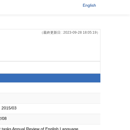
English
（最終更新日 : 2023-09-28 18:05:19）
15/03
2/08
nt tasks Annual Review of English Language