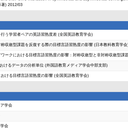
単著) 2012/03
行う学習者ペアの英語習熟度差 (全国英語教育学会)
対称収斂型課題を反復する際の目標言語習熟度の影響 (日本教科教育学会
アワークにおける目標言語習熟度の影響：対称収斂型と非対称収斂型課題 
おけるデータの分析単位 (外国語教育メディア学会中部支部)
おける目標言語習熟度の影響 (全国英語教育学会)
ィア学会
会
育学会