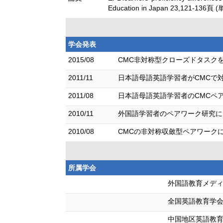
Education in Japan 23,121-136頁 (
学会発表
2015/08
CMC非対称型クローズドタスクを
2011/11
日本語母語英語学習者がCMCで
2011/08
日本語母語英語学習者のCMCペ
2010/11
外国語学習者のペアワーク研究に
2010/08
CMCの非対称収斂型ペアワークに
所属学会
外国語教育メデ
全国英語教育学
中国地区英語教