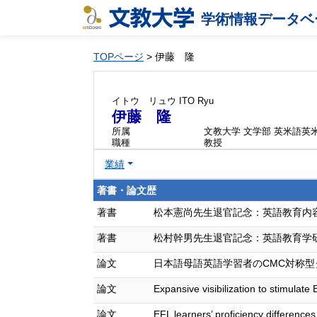
学術情報データベ
TOPページ
> 伊藤 隆
イトウ リュウ
ITO Ryu
伊藤 隆
所属
文教大学 文学部 英米語英
職種
教授
業績
著書・論文歴
著書
松本憲尚先生退官記念：英語教育内容学と英語
著書
松村幹男先生退官記念：英語教育学研究,pp. 
論文
日本語母語英語学習者のCMC対称型ク
論文
Expansive visibilization to stimula
論文
EFL learners’ proficiency differenc