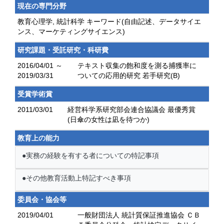
現在の専門分野
教育心理学, 統計科学 キーワード(自由記述、データサイエ
ンス、マーケティングサイエンス)
研究課題・受託研究・科研費
2016/04/01 ～
テキスト収集の飽和度を測る捕獲率に
2019/03/31
ついての応用的研究 若手研究(B)
受賞学術賞
2011/03/01
経営科学系研究部会連合協議会 最優秀賞
(日傘の女性は凪を待つか)
教育上の能力
●実務の経験を有する者についての特記事項
●その他教育活動上特記すべき事項
委員会・協会等
2019/04/01
一般財団法人 統計質保証推進協会 ＣＢ