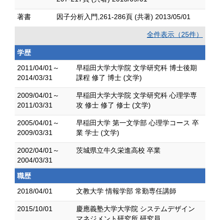
著書
因子分析入門,261-286頁 (共著) 2013/05/01
全件表示（25件）
学歴
2011/04/01～
早稲田大学大学院 文学研究科 博士後期
2014/03/31
課程 修了 博士 (文学)
2009/04/01～
早稲田大学大学院 文学研究科 心理学専
2011/03/31
攻 修士 修了 修士 (文学)
2005/04/01～
早稲田大学 第一文学部 心理学コース 卒
2009/03/31
業 学士 (文学)
2002/04/01～
茨城県立牛久栄進高校 卒業
2004/03/31
職歴
2018/04/01
文教大学 情報学部 常勤専任講師
2015/10/01
慶應義塾大学大学院 システムデザイン
マネジメント研究所 研究員