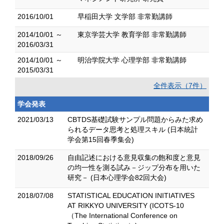
2016/10/01
早稲田大学 文学部 非常勤講師
2014/10/01 ～
東京学芸大学 教育学部 非常勤講師
2016/03/31
2014/10/01 ～
明治学院大学 心理学部 非常勤講師
2015/03/31
全件表示（7件）
学会発表
2021/03/13
CBTDS基礎試験サンプル問題からみた求め
られるデータ思考と処理スキル (日本統計
学会第15回春季集会)
2018/09/26
自由記述における意見収集の飽和度と意見
の均一性を測る試み－ジップ分布を用いた
研究－ (日本心理学会82回大会)
2018/07/08
STATISTICAL EDUCATION INITIATIVES
AT RIKKYO UNIVERSITY (ICOTS-10
（The International Conference on