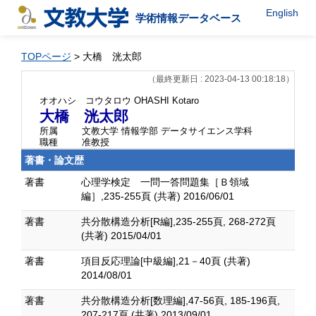
English
学術情報データベース
TOPページ
> 大橋 洸太郎
（最終更新日 : 2023-04-13 00:18:18）
オオハシ コウタロウ
OHASHI Kotaro
大橋 洸太郎
所属
文教大学 情報学部 データサイエンス学科
職種
准教授
著書・論文歴
著書
心理学検定 一問一答問題集［Ｂ領域
編］,235-255頁 (共著) 2016/06/01
著書
共分散構造分析[R編],235-255頁, 268-272頁
(共著) 2015/04/01
著書
項目反応理論[中級編],21－40頁 (共著)
2014/08/01
著書
共分散構造分析[数理編],47-56頁, 185-196頁,
207-217頁 (共著) 2013/09/01