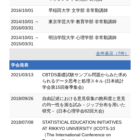
2016/10/01
早稲田大学 文学部 非常勤講師
2014/10/01 ～
東京学芸大学 教育学部 非常勤講師
2016/03/31
2014/10/01 ～
明治学院大学 心理学部 非常勤講師
2015/03/31
全件表示（7件）
学会発表
2021/03/13
CBTDS基礎試験サンプル問題からみた求め
られるデータ思考と処理スキル (日本統計
学会第15回春季集会)
2018/09/26
自由記述における意見収集の飽和度と意見
の均一性を測る試み－ジップ分布を用いた
研究－ (日本心理学会82回大会)
2018/07/08
STATISTICAL EDUCATION INITIATIVES
AT RIKKYO UNIVERSITY (ICOTS-10
（The International Conference on