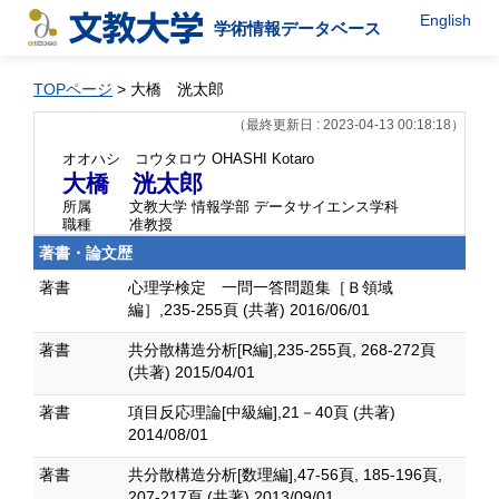
English
学術情報データベース
TOPページ
> 大橋 洸太郎
（最終更新日 : 2023-04-13 00:18:18）
オオハシ コウタロウ
OHASHI Kotaro
大橋 洸太郎
所属
文教大学 情報学部 データサイエンス学科
職種
准教授
著書・論文歴
著書
心理学検定 一問一答問題集［Ｂ領域
編］,235-255頁 (共著) 2016/06/01
著書
共分散構造分析[R編],235-255頁, 268-272頁
(共著) 2015/04/01
著書
項目反応理論[中級編],21－40頁 (共著)
2014/08/01
著書
共分散構造分析[数理編],47-56頁, 185-196頁,
207-217頁 (共著) 2013/09/01