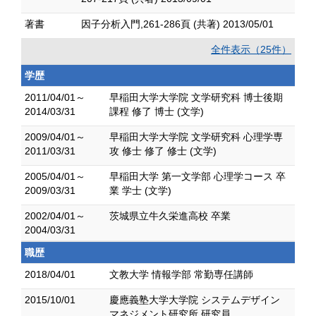
著書
因子分析入門,261-286頁 (共著) 2013/05/01
全件表示（25件）
学歴
2011/04/01～
早稲田大学大学院 文学研究科 博士後期
2014/03/31
課程 修了 博士 (文学)
2009/04/01～
早稲田大学大学院 文学研究科 心理学専
2011/03/31
攻 修士 修了 修士 (文学)
2005/04/01～
早稲田大学 第一文学部 心理学コース 卒
2009/03/31
業 学士 (文学)
2002/04/01～
茨城県立牛久栄進高校 卒業
2004/03/31
職歴
2018/04/01
文教大学 情報学部 常勤専任講師
2015/10/01
慶應義塾大学大学院 システムデザイン
マネジメント研究所 研究員