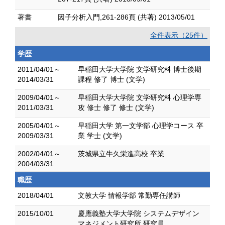
著書
因子分析入門,261-286頁 (共著) 2013/05/01
全件表示（25件）
学歴
2011/04/01～
早稲田大学大学院 文学研究科 博士後期
2014/03/31
課程 修了 博士 (文学)
2009/04/01～
早稲田大学大学院 文学研究科 心理学専
2011/03/31
攻 修士 修了 修士 (文学)
2005/04/01～
早稲田大学 第一文学部 心理学コース 卒
2009/03/31
業 学士 (文学)
2002/04/01～
茨城県立牛久栄進高校 卒業
2004/03/31
職歴
2018/04/01
文教大学 情報学部 常勤専任講師
2015/10/01
慶應義塾大学大学院 システムデザイン
マネジメント研究所 研究員