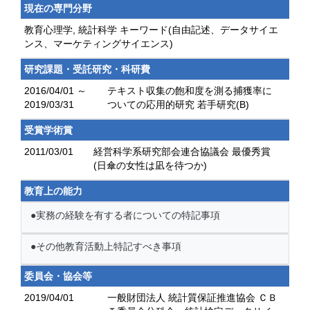
現在の専門分野
教育心理学, 統計科学 キーワード(自由記述、データサイエ
ンス、マーケティングサイエンス)
研究課題・受託研究・科研費
2016/04/01 ～
テキスト収集の飽和度を測る捕獲率に
2019/03/31
ついての応用的研究 若手研究(B)
受賞学術賞
2011/03/01
経営科学系研究部会連合協議会 最優秀賞
(日傘の女性は凪を待つか)
教育上の能力
●実務の経験を有する者についての特記事項
●その他教育活動上特記すべき事項
委員会・協会等
2019/04/01
一般財団法人 統計質保証推進協会 ＣＢ