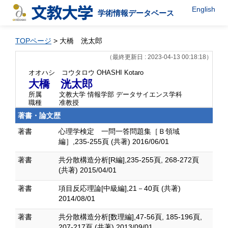
English
学術情報データベース
TOPページ
> 大橋 洸太郎
（最終更新日 : 2023-04-13 00:18:18）
オオハシ コウタロウ
OHASHI Kotaro
大橋 洸太郎
所属
文教大学 情報学部 データサイエンス学科
職種
准教授
著書・論文歴
著書
心理学検定 一問一答問題集［Ｂ領域
編］,235-255頁 (共著) 2016/06/01
著書
共分散構造分析[R編],235-255頁, 268-272頁
(共著) 2015/04/01
著書
項目反応理論[中級編],21－40頁 (共著)
2014/08/01
著書
共分散構造分析[数理編],47-56頁, 185-196頁,
207-217頁 (共著) 2013/09/01