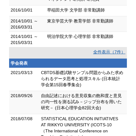
2016/10/01
早稲田大学 文学部 非常勤講師
2014/10/01 ～
東京学芸大学 教育学部 非常勤講師
2016/03/31
2014/10/01 ～
明治学院大学 心理学部 非常勤講師
2015/03/31
全件表示（7件）
学会発表
2021/03/13
CBTDS基礎試験サンプル問題からみた求め
られるデータ思考と処理スキル (日本統計
学会第15回春季集会)
2018/09/26
自由記述における意見収集の飽和度と意見
の均一性を測る試み－ジップ分布を用いた
研究－ (日本心理学会82回大会)
2018/07/08
STATISTICAL EDUCATION INITIATIVES
AT RIKKYO UNIVERSITY (ICOTS-10
（The International Conference on