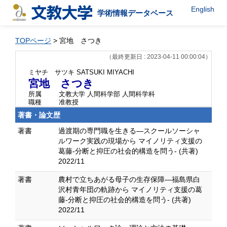
English
学術情報データベース
TOPページ
> 宮地 さつき
（最終更新日 : 2023-04-11 00:00:04）
ミヤチ サツキ
SATSUKI MIYACHI
宮地 さつき
所属
文教大学 人間科学部 人間科学科
職種
准教授
著書・論文歴
著書
過渡期の専門職を生きる―スクールソーシャ
ルワーク実践の現場から マイノリティ支援の
葛藤-分断と抑圧の社会的構造を問う- (共著)
2022/11
著書
農村で立ちあがる母子の生存保障―福島県白
沢村青年団の軌跡から マイノリティ支援の葛
藤-分断と抑圧の社会的構造を問う- (共著)
2022/11