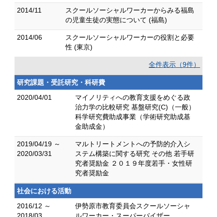
2014/11
スクールソーシャルワーカーからみる福島
の児童生徒の実態について (福島)
2014/06
スクールソーシャルワーカーの役割と必要
性 (東京)
全件表示（9件）
研究課題・受託研究・科研費
2020/04/01
マイノリティへの教育支援をめぐる政
治力学の比較研究 基盤研究(C)（一般）
科学研究費助成事業（学術研究助成基
金助成金）
2019/04/19 ～
マルトリートメントへの予防的介入シ
2020/03/31
ステム構築に関する研究 その他 若手研
究者奨励金 ２０１９年度若手・女性研
究者奨励金
社会における活動
2016/12 ～
伊勢原市教育委員会スクールソーシャ
2018/03
ルワーカー・スーパーバイザー