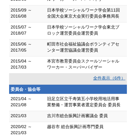
2015/09 ～
日本学校ソーシャルワーク学会第11回
2016/08
全国大会東京大会実行委員会事務局長
2015/07 ～
日本学校ソーシャルワーク学会東北ブ
2018/07
ロック運営委員会運営委員
2015/06 ～
町田市社会福祉協議会ボランティアセ
2017/05
ンター運営協議会運営委員
2015/04 ～
本宮市教育委員会スクールソーシャル
2017/03
ワーカー・スーパーバイザー
全件表示（6件）
委員会・協会等
2021/04 ～
旧足立区立千寿第五小学校用地活用事
2021/08
業整備・運営事業者選定委員会 委員長
2021/03
吉川市総合振興計画審議会 委員
2020/02 ～
越谷市 総合振興計画専門委員
2021/03