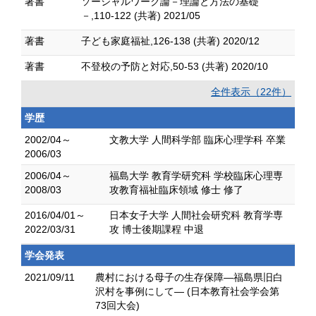
著書
ソーシャルワーク論－理論と方法の基礎
－,110-122 (共著) 2021/05
著書
子ども家庭福祉,126-138 (共著) 2020/12
著書
不登校の予防と対応,50-53 (共著) 2020/10
全件表示（22件）
学歴
2002/04～
文教大学 人間科学部 臨床心理学科 卒業
2006/03
2006/04～
福島大学 教育学研究科 学校臨床心理専
2008/03
攻教育福祉臨床領域 修士 修了
2016/04/01～
日本女子大学 人間社会研究科 教育学専
2022/03/31
攻 博士後期課程 中退
学会発表
2021/09/11
農村における母子の生存保障―福島県旧白
沢村を事例にして― (日本教育社会学会第
73回大会)