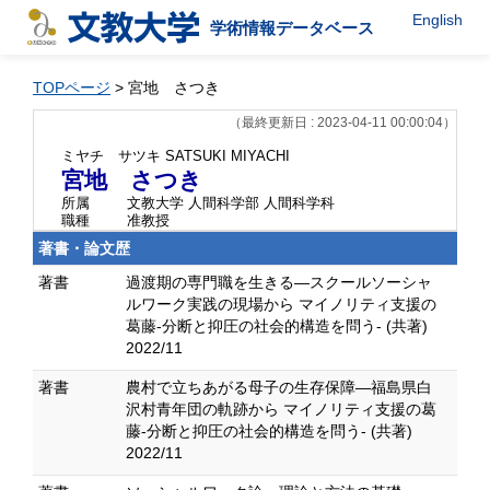
English
学術情報データベース
TOPページ
> 宮地 さつき
（最終更新日 : 2023-04-11 00:00:04）
ミヤチ サツキ
SATSUKI MIYACHI
宮地 さつき
所属
文教大学 人間科学部 人間科学科
職種
准教授
著書・論文歴
著書
過渡期の専門職を生きる―スクールソーシャ
ルワーク実践の現場から マイノリティ支援の
葛藤-分断と抑圧の社会的構造を問う- (共著)
2022/11
著書
農村で立ちあがる母子の生存保障―福島県白
沢村青年団の軌跡から マイノリティ支援の葛
藤-分断と抑圧の社会的構造を問う- (共著)
2022/11