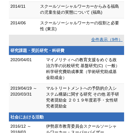
2014/11
スクールソーシャルワーカーからみる福島
の児童生徒の実態について (福島)
2014/06
スクールソーシャルワーカーの役割と必要
性 (東京)
全件表示（9件）
研究課題・受託研究・科研費
2020/04/01
マイノリティへの教育支援をめぐる政
治力学の比較研究 基盤研究(C)（一般）
科学研究費助成事業（学術研究助成基
金助成金）
2019/04/19 ～
マルトリートメントへの予防的介入シ
2020/03/31
ステム構築に関する研究 その他 若手研
究者奨励金 ２０１９年度若手・女性研
究者奨励金
社会における活動
2016/12 ～
伊勢原市教育委員会スクールソーシャ
2018/03
ルワーカー・スーパーバイザー