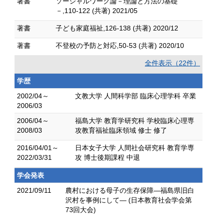
著書
ソーシャルワーク論－理論と方法の基礎
－,110-122 (共著) 2021/05
著書
子ども家庭福祉,126-138 (共著) 2020/12
著書
不登校の予防と対応,50-53 (共著) 2020/10
全件表示（22件）
学歴
2002/04～
文教大学 人間科学部 臨床心理学科 卒業
2006/03
2006/04～
福島大学 教育学研究科 学校臨床心理専
2008/03
攻教育福祉臨床領域 修士 修了
2016/04/01～
日本女子大学 人間社会研究科 教育学専
2022/03/31
攻 博士後期課程 中退
学会発表
2021/09/11
農村における母子の生存保障―福島県旧白
沢村を事例にして― (日本教育社会学会第
73回大会)