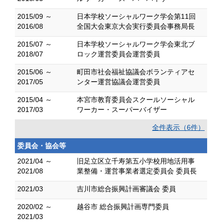
2015/09 ～
日本学校ソーシャルワーク学会第11回
2016/08
全国大会東京大会実行委員会事務局長
2015/07 ～
日本学校ソーシャルワーク学会東北ブ
2018/07
ロック運営委員会運営委員
2015/06 ～
町田市社会福祉協議会ボランティアセ
2017/05
ンター運営協議会運営委員
2015/04 ～
本宮市教育委員会スクールソーシャル
2017/03
ワーカー・スーパーバイザー
全件表示（6件）
委員会・協会等
2021/04 ～
旧足立区立千寿第五小学校用地活用事
2021/08
業整備・運営事業者選定委員会 委員長
2021/03
吉川市総合振興計画審議会 委員
2020/02 ～
越谷市 総合振興計画専門委員
2021/03