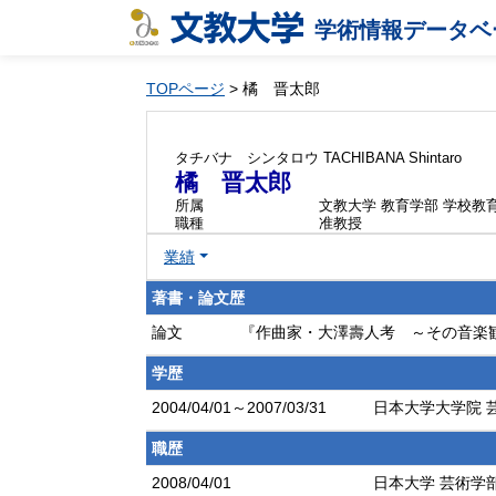
学術情報データベ
TOPページ
> 橘 晋太郎
タチバナ シンタロウ
TACHIBANA Shintaro
橘 晋太郎
所属
文教大学 教育学部 学校教
職種
准教授
業績
著書・論文歴
論文
『作曲家・大澤壽人考 ～その音楽観と楽
学歴
2004/04/01～2007/03/31
日本大学大学院 芸
職歴
2008/04/01
日本大学 芸術学