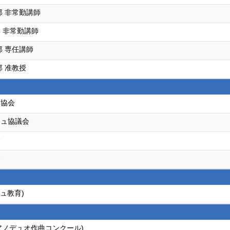
部 非常勤講師
 非常勤講師
部 専任講師
部 准教授
オ協会
ジュ協議会
会
会
ュ教育)
ピアノデュオ作曲コンクール)