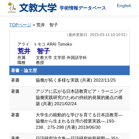
English
学術情報データベース
TOPページ
> 荒井 智子
（最終更新日 : 2023-03-11 10:10:51）
アライ トモコ
ARAI Tomoko
荒井 智子
所属
文教大学 文学部 外国語学科
職種
教授
著書・論文歴
著書
協働が拓く多様な実践 (共著) 2022/11/25
著書
アジアに広がる日本語教育ピア・ラーニング
協働実践研究のための持続的発展的拠点の構
築 (共著) 2021/02/24
著書
大学生の能動的な学びを育てる日本語教育―
協働から生まれる台湾の授業実践―,193-
238、275-298 (共著) 2019/06/30
著書
日語研究論文集―日語研究的新視野―,251-