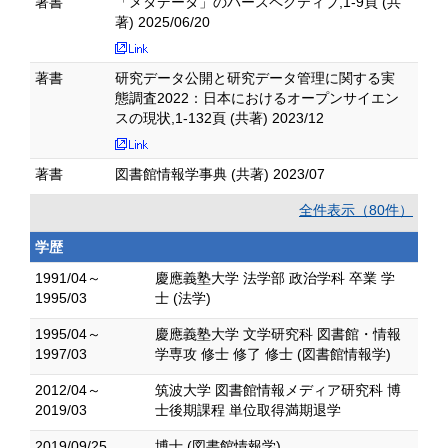
著書
「メタデータ」のパースペクティブ,1-9頁 (共
著) 2025/06/20
著書
研究データ公開と研究データ管理に関する実
態調査2022：日本におけるオープンサイエン
スの現状,1-132頁 (共著) 2023/12
著書
図書館情報学事典 (共著) 2023/07
全件表示（80件）
学歴
1991/04～
慶應義塾大学 法学部 政治学科 卒業 学
1995/03
士 (法学)
1995/04～
慶應義塾大学 文学研究科 図書館・情報
1997/03
学専攻 修士 修了 修士 (図書館情報学)
2012/04～
筑波大学 図書館情報メディア研究科 博
2019/03
士後期課程 単位取得満期退学
2019/09/25
博士 (図書館情報学)