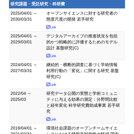
研究課題・受託研究・科研費
2025/04/01 ～
オープンサイエンスに対する研究者の
2030/03/31
態度尺度の開発 若手研究
2025/04/01 ～
デジタルアーカイブの推進状況を包括
2029/03/01
的かつ戦略的に評価するためのモデル
設計 基盤研究(C)
2024/04/01 ～
継続的・横断的調査に基づく学術情報
2027/03/31
利用行動の「変化」に関する研究 基盤
研究(C)
2022/04 ～
研究データ公開の実態と学術コミュニ
2025/03
ティに与える効果の測定：分野間比較
と経年変化 科学研究費助成事業 若手研
究
2018/04/01 ～
環境社会課題のオープンチームサイエ