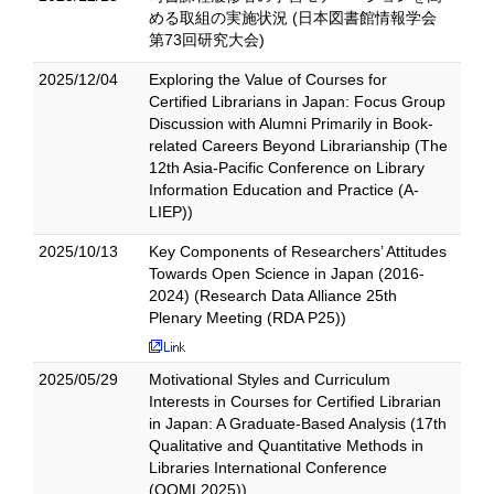
める取組の実施状況 (日本図書館情報学会
第73回研究大会)
2025/12/04
Exploring the Value of Courses for
Certified Librarians in Japan: Focus Group
Discussion with Alumni Primarily in Book-
related Careers Beyond Librarianship (The
12th Asia-Pacific Conference on Library
Information Education and Practice (A-
LIEP))
2025/10/13
Key Components of Researchers’ Attitudes
Towards Open Science in Japan (2016-
2024) (Research Data Alliance 25th
Plenary Meeting (RDA P25))
2025/05/29
Motivational Styles and Curriculum
Interests in Courses for Certified Librarian
in Japan: A Graduate-Based Analysis (17th
Qualitative and Quantitative Methods in
Libraries International Conference
(QQML2025))