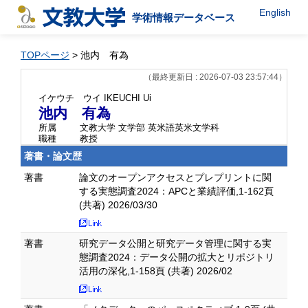
English
学術情報データベース
TOPページ
> 池内 有為
（最終更新日 : 2026-07-03 23:57:44）
イケウチ ウイ
IKEUCHI Ui
池内 有為
所属
文教大学 文学部 英米語英米文学科
職種
教授
著書・論文歴
著書
論文のオープンアクセスとプレプリントに関
する実態調査2024：APCと業績評価,1-162頁
(共著) 2026/03/30
著書
研究データ公開と研究データ管理に関する実
態調査2024：データ公開の拡大とリポジトリ
活用の深化,1-158頁 (共著) 2026/02