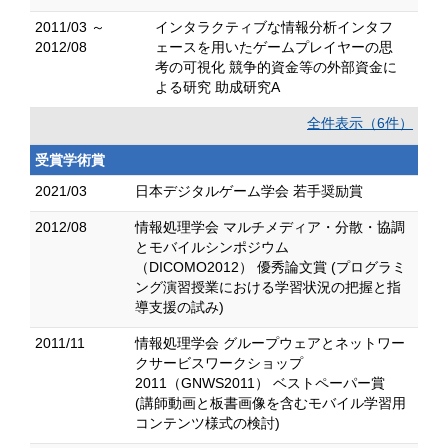
2011/03 ～
インタラクティブな情報分析インタフ
2012/08
ェースを用いたゲームプレイヤーの思
考の可視化 競争的資金等の外部資金に
よる研究 助成研究A
全件表示（6件）
受賞学術賞
2021/03
日本デジタルゲーム学会 若手奨励賞
2012/08
情報処理学会 マルチメディア・分散・協調
とモバイルシンポジウム
（DICOMO2012） 優秀論文賞 (プログラミ
ング演習授業における学習状況の把握と指
導支援の試み)
2011/11
情報処理学会 グループウェアとネットワー
クサービスワークショップ
2011（GNWS2011） ベストペーパー賞
(講師動画と板書画像を含むモバイル学習用
コンテンツ様式の検討)