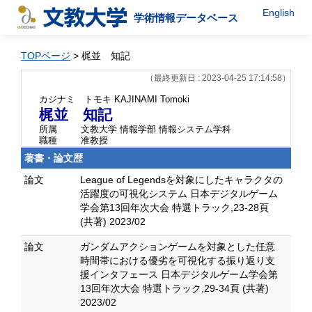
English
学術情報データベース
TOPページ
> 梶並 知記
（最終更新日 : 2023-04-25 17:14:58）
カジナミ トモキ
KAJINAMI Tomoki
梶並 知記
所属
文教大学 情報学部 情報システム学科
職種
准教授
著書・論文歴
論文
League of Legendsを対象にしたキャラクタの
活躍度の可視化システム 日本デジタルゲーム
学会第13回年次大会 特選トラック,23-28頁
(共著) 2023/02
論文
ガンダムアクションゲームを対象とした任意
時間帯における優劣を可視化する振り返り支
援インタフェース 日本デジタルゲーム学会第
13回年次大会 特選トラック,29-34頁 (共著)
2023/02