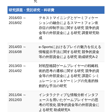
究
研究課題・受託研究・科研費
2016/03 ～
テキストマイニングとゲーミフィケー
2018/02
ションの融合によるスマートフォン依
存症の抑制手法に関する研究 競争的資
金等の外部資金による研究 調査研究助
成
2014/03 ～
e-Sportsにおけるプレイの魅力を伝える
2016/08
情報提示手法に関する研究 競争的資金
等の外部資金による研究 助成研究A-2
2013/03 ～
対戦型格闘ゲームプレイヤーの戦略戦
2014/02
術的思考の遷移に関する研究 競争的資
金等の外部資金による研究 課題C シミ
ュレーション＆ゲーミングの先進的独
創的な手法の研究
2011/04 ～
インタラクティブな情報分析インタフ
2012/03
ェースを用いたゲームプレイヤーの思
考の可視化 競争的資金等の外部資金に
よる研究 助成研究A