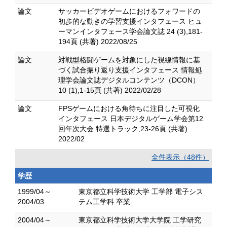
論文
サッカービデオゲームにおけるフォワードの
初歩的な動きの学習支援インタフェース ヒュ
ーマンインタフェース学会論文誌 24 (3),181-
194頁 (共著) 2022/08/25
論文
対戦型格闘ゲームを対象にした視線情報に基
づく試合振り返り支援インタフェース 情報処
理学会論文誌デジタルコンテンツ（DCON）
10 (1),1-15頁 (共著) 2022/02/28
論文
FPSゲームにおける角待ちに注目した可視化
インタフェース 日本デジタルゲーム学会第12
回年次大会 特選トラック,23-26頁 (共著)
2022/02
全件表示（48件）
学歴
1999/04～
東京都立科学技術大学 工学部 電子シス
2004/03
テム工学科 卒業
2004/04～
東京都立科学技術大学大学院 工学研究