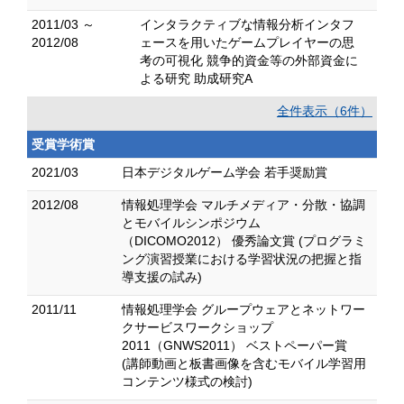
2011/03 ～
インタラクティブな情報分析インタフ
2012/08
ェースを用いたゲームプレイヤーの思
考の可視化 競争的資金等の外部資金に
よる研究 助成研究A
全件表示（6件）
受賞学術賞
2021/03
日本デジタルゲーム学会 若手奨励賞
2012/08
情報処理学会 マルチメディア・分散・協調
とモバイルシンポジウム
（DICOMO2012） 優秀論文賞 (プログラミ
ング演習授業における学習状況の把握と指
導支援の試み)
2011/11
情報処理学会 グループウェアとネットワー
クサービスワークショップ
2011（GNWS2011） ベストペーパー賞
(講師動画と板書画像を含むモバイル学習用
コンテンツ様式の検討)