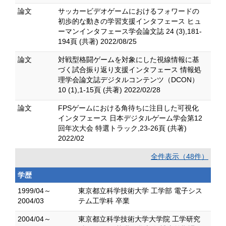
論文
サッカービデオゲームにおけるフォワードの
初歩的な動きの学習支援インタフェース ヒュ
ーマンインタフェース学会論文誌 24 (3),181-
194頁 (共著) 2022/08/25
論文
対戦型格闘ゲームを対象にした視線情報に基
づく試合振り返り支援インタフェース 情報処
理学会論文誌デジタルコンテンツ（DCON）
10 (1),1-15頁 (共著) 2022/02/28
論文
FPSゲームにおける角待ちに注目した可視化
インタフェース 日本デジタルゲーム学会第12
回年次大会 特選トラック,23-26頁 (共著)
2022/02
全件表示（48件）
学歴
1999/04～
東京都立科学技術大学 工学部 電子シス
2004/03
テム工学科 卒業
2004/04～
東京都立科学技術大学大学院 工学研究