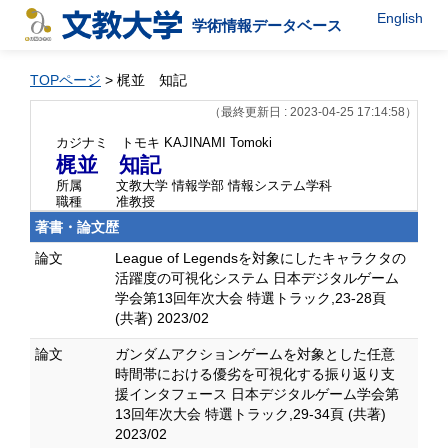
English
学術情報データベース
TOPページ
> 梶並 知記
（最終更新日 : 2023-04-25 17:14:58）
カジナミ トモキ
KAJINAMI Tomoki
梶並 知記
所属
文教大学 情報学部 情報システム学科
職種
准教授
著書・論文歴
論文
League of Legendsを対象にしたキャラクタの
活躍度の可視化システム 日本デジタルゲーム
学会第13回年次大会 特選トラック,23-28頁
(共著) 2023/02
論文
ガンダムアクションゲームを対象とした任意
時間帯における優劣を可視化する振り返り支
援インタフェース 日本デジタルゲーム学会第
13回年次大会 特選トラック,29-34頁 (共著)
2023/02