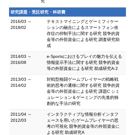
究
研究課題・受託研究・科研費
2016/03 ～
テキストマイニングとゲーミフィケー
2018/02
ションの融合によるスマートフォン依
存症の抑制手法に関する研究 競争的資
金等の外部資金による研究 調査研究助
成
2014/03 ～
e-Sportsにおけるプレイの魅力を伝える
2016/08
情報提示手法に関する研究 競争的資金
等の外部資金による研究 助成研究A-2
2013/03 ～
対戦型格闘ゲームプレイヤーの戦略戦
2014/02
術的思考の遷移に関する研究 競争的資
金等の外部資金による研究 課題C シミ
ュレーション＆ゲーミングの先進的独
創的な手法の研究
2011/04 ～
インタラクティブな情報分析インタフ
2012/03
ェースを用いたゲームプレイヤーの思
考の可視化 競争的資金等の外部資金に
よる研究 助成研究A