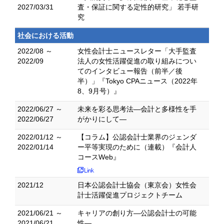
2027/03/31
査・保証に関する定性的研究」 若手研
究
社会における活動
2022/08 ～
女性会計士ニュースレター「大手監査
2022/09
法人の女性活躍促進の取り組みについ
てのインタビュー報告（前半／後
半）」『Tokyo CPAニュース（2022年
8、9月号）』
2022/06/27 ～
未来を彩る思考法―会計と多様性を手
2022/06/27
がかりにして―
2022/01/12 ～
【コラム】公認会計士業界のジェンダ
2022/01/14
ー平等実現のために（連載）『会計人
コースWeb』
2021/12
日本公認会計士協会（東京会）女性会
計士活躍促進プロジェクトチーム
2021/06/21 ～
キャリアの創り方―公認会計士の可能
2021/06/21
性―