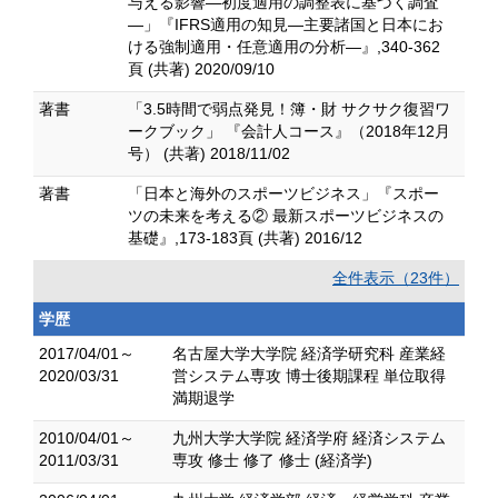
与える影響―初度適用の調整表に基づく調査
―」『IFRS適用の知見―主要諸国と日本にお
ける強制適用・任意適用の分析―』,340-362
頁 (共著) 2020/09/10
著書
「3.5時間で弱点発見！簿・財 サクサク復習ワ
ークブック」 『会計人コース』（2018年12月
号） (共著) 2018/11/02
著書
「日本と海外のスポーツビジネス」『スポー
ツの未来を考える② 最新スポーツビジネスの
基礎』,173-183頁 (共著) 2016/12
全件表示（23件）
学歴
2017/04/01～
名古屋大学大学院 経済学研究科 産業経
2020/03/31
営システム専攻 博士後期課程 単位取得
満期退学
2010/04/01～
九州大学大学院 経済学府 経済システム
2011/03/31
専攻 修士 修了 修士 (経済学)