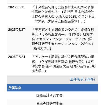
2025/09/11
「未来社会で輝く公認会計士のための多様
性戦略とは何か？」 (第46回 日本公認会計
士協会研究大会 大阪大会2025, グランキュ
ーブ大阪（大阪府立国際会議場）。)
2025/08/27
「実務家と学界関係者の交差点―多様な形
をとりうる相互交流―」 (日本会計研究学
会 アカウンティング・ウィーク2025（国
際会計研究学会セッション シンポジウム）
, 福岡大学。)
2025/08/24
「アンケート調査に基づく現代簿記論の研
究」（簿記理論研究部会 最終報告） (日本
簿記学会 第41回全国大会 研究部会報告, 東
洋大学。)
全件表示（32件）
所属学会
国際会計研究学会
日本会計研究学会