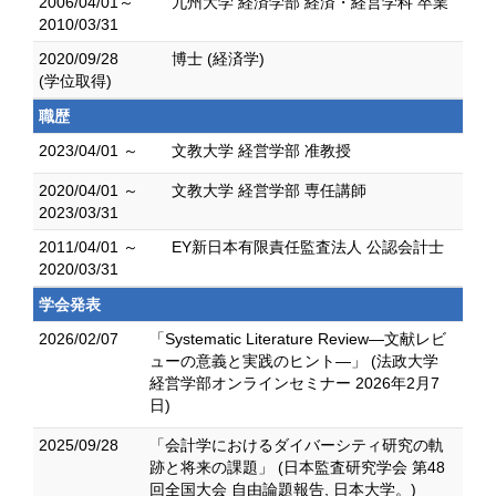
2006/04/01～
九州大学 経済学部 経済・経営学科 卒業
2010/03/31
2020/09/28
博士 (経済学)
(学位取得)
職歴
2023/04/01 ～
文教大学 経営学部 准教授
2020/04/01 ～
文教大学 経営学部 専任講師
2023/03/31
2011/04/01 ～
EY新日本有限責任監査法人 公認会計士
2020/03/31
学会発表
2026/02/07
「Systematic Literature Review―文献レビ
ューの意義と実践のヒント―」 (法政大学
経営学部オンラインセミナー 2026年2月7
日)
2025/09/28
「会計学におけるダイバーシティ研究の軌
跡と将来の課題」 (日本監査研究学会 第48
回全国大会 自由論題報告, 日本大学。)