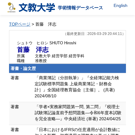
English
学術情報データベース
TOPページ
> 首藤 洋志
（最終更新日 : 2026-03-29 20:44:11）
シュトウ ヒロシ
SHUTO Hiroshi
首藤 洋志
所属
文教大学 経営学部 経営学科
職種
准教授
著書・論文歴
著書
「商業簿記（分担執筆）」『全経簿記能力検
定試験標準問題集 上級商業簿記・財務会
計］』全国経理教育協会［主催］。 (共著)
2024/08/10
著書
「学者×実務家問題第一問, 第二問」『税理士
試験簿記論直前予想問題集―令和6年度本試験
を完全攻略―』中央経済社 (単著) 2024/04/25
著書
「日本におけるIFRSの任意適用が会計数値に