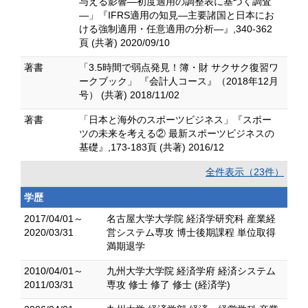
与える影響―初度適用の調整表に基づく調査
―」『IFRS適用の知見―主要諸国と日本にお
ける強制適用・任意適用の分析―』,340-362
頁 (共著) 2020/09/10
著書
「3.5時間で弱点発見！簿・財 サクサク復習ワ
ークブック」 『会計人コース』（2018年12月
号） (共著) 2018/11/02
著書
「日本と海外のスポーツビジネス」『スポー
ツの未来を考える② 最新スポーツビジネスの
基礎』,173-183頁 (共著) 2016/12
全件表示（23件）
学歴
2017/04/01～
名古屋大学大学院 経済学研究科 産業経
2020/03/31
営システム専攻 博士後期課程 単位取得
満期退学
2010/04/01～
九州大学大学院 経済学府 経済システム
2011/03/31
専攻 修士 修了 修士 (経済学)