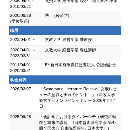
2006/04/01～
九州大学 経済学部 経済・経営学科 卒業
2010/03/31
2020/09/28
博士 (経済学)
(学位取得)
職歴
2023/04/01 ～
文教大学 経営学部 准教授
2020/04/01 ～
文教大学 経営学部 専任講師
2023/03/31
2011/04/01 ～
EY新日本有限責任監査法人 公認会計士
2020/03/31
学会発表
2026/02/07
「Systematic Literature Review―文献レビ
ューの意義と実践のヒント―」 (法政大学
経営学部オンラインセミナー 2026年2月7
日)
2025/09/28
「会計学におけるダイバーシティ研究の軌
跡と将来の課題」 (日本監査研究学会 第48
回全国大会 自由論題報告, 日本大学。)