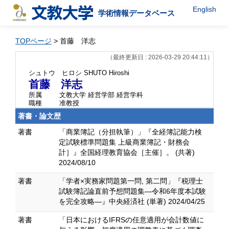
English
学術情報データベース
TOPページ
> 首藤 洋志
（最終更新日 : 2026-03-29 20:44:11）
シュトウ ヒロシ
SHUTO Hiroshi
首藤 洋志
所属
文教大学 経営学部 経営学科
職種
准教授
著書・論文歴
著書
「商業簿記（分担執筆）」『全経簿記能力検
定試験標準問題集 上級商業簿記・財務会
計］』全国経理教育協会［主催］。 (共著)
2024/08/10
著書
「学者×実務家問題第一問, 第二問」『税理士
試験簿記論直前予想問題集―令和6年度本試験
を完全攻略―』中央経済社 (単著) 2024/04/25
著書
「日本におけるIFRSの任意適用が会計数値に