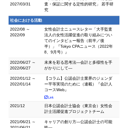
2027/03/31
査・保証に関する定性的研究」 若手研
究
社会における活動
2022/08 ～
女性会計士ニュースレター「大手監査
2022/09
法人の女性活躍促進の取り組みについ
てのインタビュー報告（前半／後
半）」『Tokyo CPAニュース（2022年
8、9月号）』
2022/06/27 ～
未来を彩る思考法―会計と多様性を手
2022/06/27
がかりにして―
2022/01/12 ～
【コラム】公認会計士業界のジェンダ
2022/01/14
ー平等実現のために（連載）『会計人
コースWeb』
2021/12
日本公認会計士協会（東京会）女性会
計士活躍促進プロジェクトチーム
2021/06/21 ～
キャリアの創り方―公認会計士の可能
2021/06/21
性―