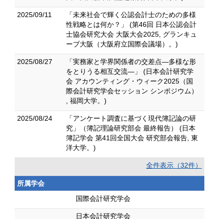
2025/09/11
「未来社会で輝く公認会計士のための多様
性戦略とは何か？」 (第46回 日本公認会計
士協会研究大会 大阪大会2025, グランキュ
ーブ大阪（大阪府立国際会議場）。)
2025/08/27
「実務家と学界関係者の交差点―多様な形
をとりうる相互交流―」 (日本会計研究学
会 アカウンティング・ウィーク2025（国
際会計研究学会セッション シンポジウム）
, 福岡大学。)
2025/08/24
「アンケート調査に基づく現代簿記論の研
究」（簿記理論研究部会 最終報告） (日本
簿記学会 第41回全国大会 研究部会報告, 東
洋大学。)
全件表示（32件）
所属学会
国際会計研究学会
日本会計研究学会