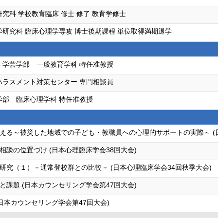
究科 学校教育臨床 修士 修了 教育学修士
学研究科 臨床心理学専攻 博士後期課程 単位取得満期退学
 学芸学部 一般教育学科 特任准教授
ハラスメント対策センター 専門相談員
学部 臨床心理学科 特任准教授
える～被災した地域での子ども・教職員への心理的サポートの実際～ (日
談の位置づけ (日本心理臨床学会38回大会)
究（１）－通常登校群との比較－ (日本心理臨床学会34回秋季大会)
課題 (日本カウンセリング学会第47回大会)
日本カウンセリング学会第47回大会)