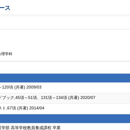
ース
心理学科
項 (共著) 2009/03
45項～51項、131項～134項 (共著) 2020/07
項 (共著) 2014/04
育学部 高等学校教員養成課程 卒業