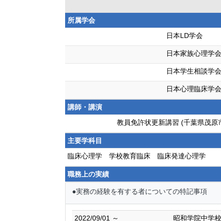
所属学会
日本LD学会
日本家族心理学
日本学生相談学
日本心理臨床学
講師・講演
教員免許状更新講習 (千葉県茂原
主要学科目
臨床心理学 学校教育臨床 臨床発達心理学
職務上の実績
●実務の経験を有する者についての特記事項
2022/09/01 ～
昭和学院中学