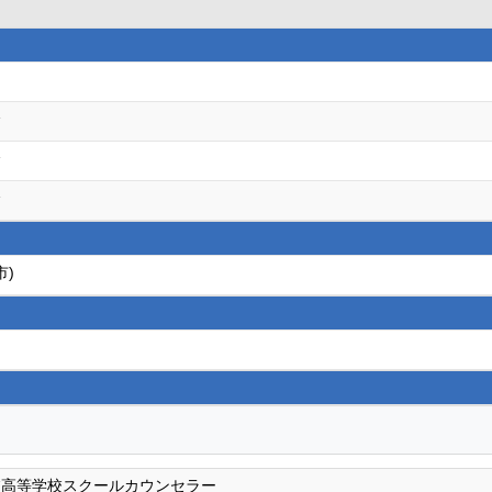
会
会
会
市)
校高等学校スクールカウンセラー