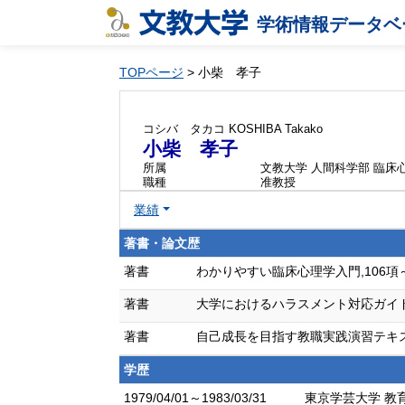
学術情報データベ
TOPページ
> 小柴 孝子
コシバ タカコ
KOSHIBA Takako
小柴 孝子
所属
文教大学 人間科学部 臨床
職種
准教授
業績
著書・論文歴
著書
わかりやすい臨床心理学入門,106項～120
著書
大学におけるハラスメント対応ガイドブック,
著書
自己成長を目指す教職実践演習テキスト,67
学歴
1979/04/01～1983/03/31
東京学芸大学 教