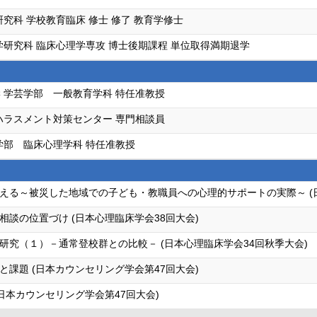
究科 学校教育臨床 修士 修了 教育学修士
学研究科 臨床心理学専攻 博士後期課程 単位取得満期退学
 学芸学部 一般教育学科 特任准教授
ハラスメント対策センター 専門相談員
学部 臨床心理学科 特任准教授
える～被災した地域での子ども・教職員への心理的サポートの実際～ (日
談の位置づけ (日本心理臨床学会38回大会)
究（１）－通常登校群との比較－ (日本心理臨床学会34回秋季大会)
課題 (日本カウンセリング学会第47回大会)
日本カウンセリング学会第47回大会)