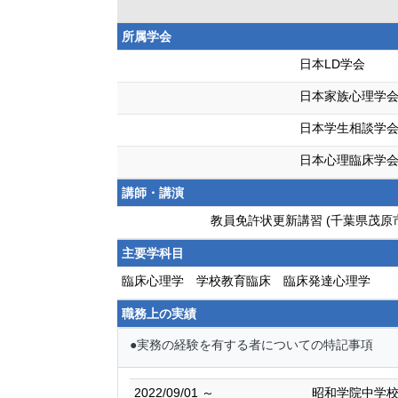
所属学会
日本LD学会
日本家族心理学
日本学生相談学
日本心理臨床学
講師・講演
教員免許状更新講習 (千葉県茂原
主要学科目
臨床心理学 学校教育臨床 臨床発達心理学
職務上の実績
●実務の経験を有する者についての特記事項
2022/09/01 ～
昭和学院中学