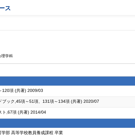
ース
心理学科
項 (共著) 2009/03
45項～51項、131項～134項 (共著) 2020/07
項 (共著) 2014/04
育学部 高等学校教員養成課程 卒業