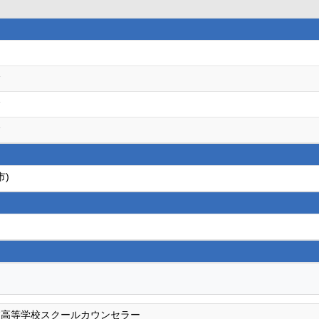
会
会
会
市)
校高等学校スクールカウンセラー