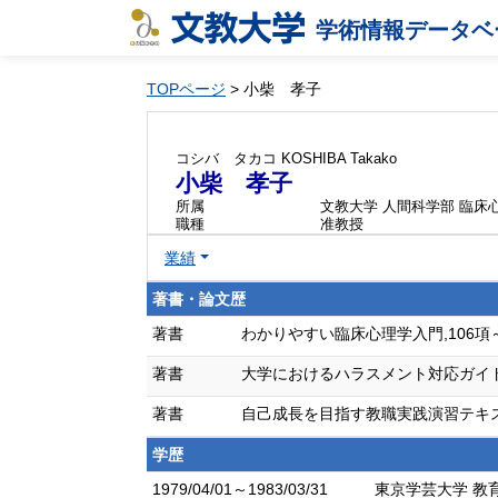
学術情報データベ
TOPページ
> 小柴 孝子
コシバ タカコ
KOSHIBA Takako
小柴 孝子
所属
文教大学 人間科学部 臨床
職種
准教授
業績
著書・論文歴
著書
わかりやすい臨床心理学入門,106項～120
著書
大学におけるハラスメント対応ガイドブック,
著書
自己成長を目指す教職実践演習テキスト,67
学歴
1979/04/01～1983/03/31
東京学芸大学 教