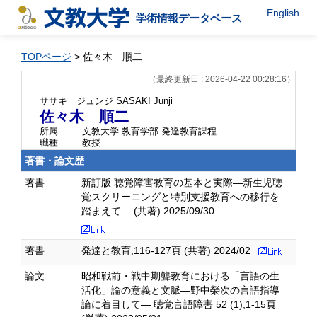
English
学術情報データベース
TOPページ
> 佐々木 順二
（最終更新日 : 2026-04-22 00:28:16）
ササキ ジュンジ
SASAKI Junji
佐々木 順二
所属
文教大学 教育学部 発達教育課程
職種
教授
著書・論文歴
著書
新訂版 聴覚障害教育の基本と実際—新生児聴
覚スクリーニングと特別支援教育への移行を
踏まえて— (共著) 2025/09/30
著書
発達と教育,116-127頁 (共著) 2024/02
論文
昭和戦前・戦中期聾教育における「言語の生
活化」論の意義と文脈―野中榮次の言語指導
論に着目して― 聴覚言語障害 52 (1),1-15頁