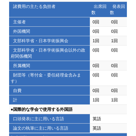
諸費用の主たる負担者
出席回
発表回
数
数
主催者
0回
0回
外国機関
0回
0回
文部科学省・日本学術振興会
1回
1回
文部科学省・日本学術振興会以外の政
0回
0回
府関係機関
所属機関
0回
0回
財団等（寄付金・委任経理金含みま
0回
0回
す）
自費
0回
0回
計
1回
1回
●国際的な学会で使用する外国語
口頭発表に主に用いる言語
英語
論文の執筆に主に用いる言語
英語