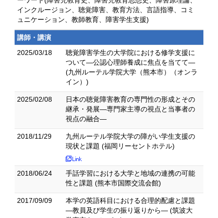
ーワード(障害児教育史、障害児教育思想史、障害原理論、
インクルージョン、聴覚障害、教育方法、言語指導、コミ
ュニケーション、教師教育、障害学生支援)
講師・講演
2025/03/18
聴覚障害学生の大学院における修学支援に
ついて―公認心理師養成に焦点を当てて―
(九州ルーテル学院大学（熊本市）（オンラ
イン）)
2025/02/08
日本の聴覚障害教育の専門性の形成とその
継承・発展―専門家主導の視点と当事者の
視点の融合―
2018/11/29
九州ルーテル学院大学の障がい学生支援の
現状と課題 (福岡リーセントホテル)
2018/06/24
手話学習における大学と地域の連携の可能
性と課題 (熊本市国際交流会館)
2017/09/09
本学の英語科目における合理的配慮と課題
―教員及び学生の振り返りから― (筑波大