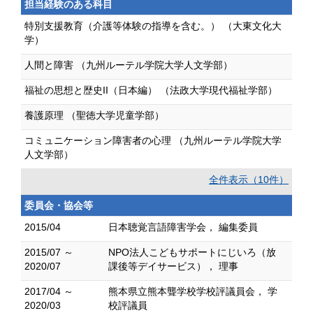
担当経験のある科目
特別支援教育（介護等体験の指導を含む。） （大東文化大
学）
人間と障害 （九州ルーテル学院大学人文学部）
福祉の思想と歴史II（日本編） （法政大学現代福祉学部）
養護原理 （聖徳大学児童学部）
コミュニケーション障害者の心理 （九州ルーテル学院大学
人文学部）
全件表示（10件）
委員会・協会等
2015/04
日本聴覚言語障害学会， 編集委員
2015/07 ～
NPO法人こどもサポートにじいろ（放
2020/07
課後等デイサービス）， 理事
2017/04 ～
熊本県立熊本聾学校学校評議員会， 学
2020/03
校評議員