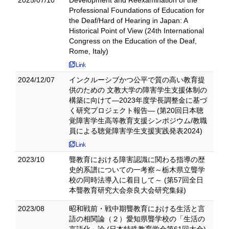
2025/07/10
Development and Reexamination of the
Professional Foundations of Education for
the Deaf/Hard of Hearing in Japan: A
Historical Point of View (24th International
Congress on the Education of the Deaf,
Rome, Italy)
2024/12/07
インクルーシブかつ公平で質の高い教育提
供のための 文教大学の障害学生支援体制の
構築に向けて―2023年度学長調整金に基づ
く研究プロジェクト報告― (第20回日本聴
覚障害学生高等教育支援シンポジウム/教職
員による聴覚障害学生支援実践発表2024)
2023/10
聾教育における障害認識に関わる指導の歴
史的系譜についての一考察～栃木県立聾学
校の同時法導入に着目して～ (第57回全日
本聾教育研究大会奈良大会研究集録)
2023/08
昭和戦前・戦中期聾教育における生活と言
語の相関論（２）愛知県聾学校の「生活の