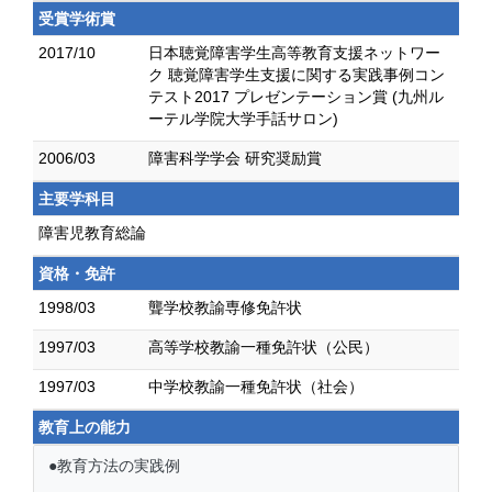
受賞学術賞
2017/10
日本聴覚障害学生高等教育支援ネットワー
ク 聴覚障害学生支援に関する実践事例コン
テスト2017 プレゼンテーション賞 (九州ル
ーテル学院大学手話サロン)
2006/03
障害科学学会 研究奨励賞
主要学科目
障害児教育総論
資格・免許
1998/03
聾学校教諭専修免許状
1997/03
高等学校教諭一種免許状（公民）
1997/03
中学校教諭一種免許状（社会）
教育上の能力
●教育方法の実践例