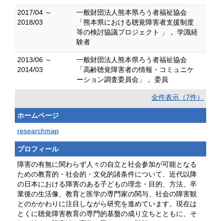
2017/04 ～
一般財団法人熊本県ろう者福祉協会
2018/03
「熊本県における聴覚障害者支援制度
等の検討協議プロジェクト 」， 学識経
験者
2013/06 ～
一般財団法人熊本県ろう者福祉協会
2014/03
「高齢聴覚障害者の情報・コミュニケ
ーション調査委員会」， 委員
全件表示（7件）
ホームページ
researchmap
プロフィール
障害の有無に関わらず人々の自立と社会参加が可能となる
ための教育的・社会的・文化的諸条件について、近代以降
の日本における障害のある子どもの理念・目的、方法、卒
業後の生活像、教育と医学の専門家の関与、社会の障害観
とのかかわりに注目しながら研究を進めています。現在は
とくに聴覚障害教育の専門的基盤の成り立ちとともに、そ