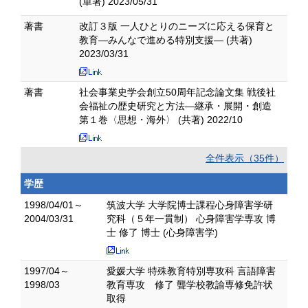
(単著) 2023/05/31
著書
改訂３版 一人ひとりのニーズに応える保育と
教育―みんなで進める特別支援― (共著)
2023/03/31
著書
社会事業史学会創立50周年記念論文集 戦後社
会福祉の歴史研究と方法―継承・展開・創造
第１巻〈思想・海外〉 (共著) 2022/10
全件表示（35件）
学歴
1998/04/01～
筑波大学 大学院博士課程心身障害学研
2004/03/31
究科（５年一貫制） 心身障害学専攻 博
士 修了 博士 (心身障害学)
1997/04～
愛媛大学 特殊教育特別専攻科 言語障害
1998/03
教育専攻 修了 聾学校教諭専修免許状
取得