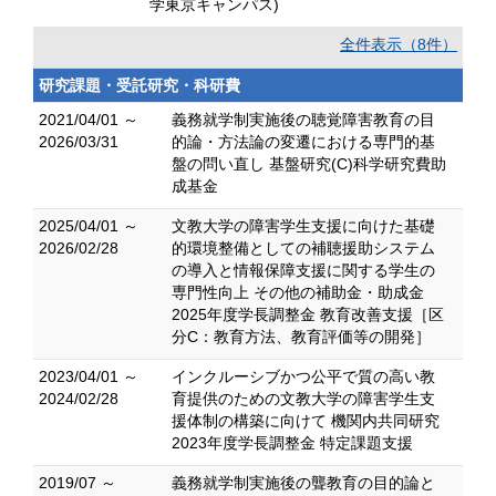
学東京キャンパス)
全件表示（8件）
研究課題・受託研究・科研費
2021/04/01 ～
義務就学制実施後の聴覚障害教育の目
2026/03/31
的論・方法論の変遷における専門的基
盤の問い直し 基盤研究(C)科学研究費助
成基金
2025/04/01 ～
文教大学の障害学生支援に向けた基礎
2026/02/28
的環境整備としての補聴援助システム
の導入と情報保障支援に関する学生の
専門性向上 その他の補助金・助成金
2025年度学長調整金 教育改善支援［区
分C：教育方法、教育評価等の開発］
2023/04/01 ～
インクルーシブかつ公平で質の高い教
2024/02/28
育提供のための文教大学の障害学生支
援体制の構築に向けて 機関内共同研究
2023年度学長調整金 特定課題支援
2019/07 ～
義務就学制実施後の聾教育の目的論と