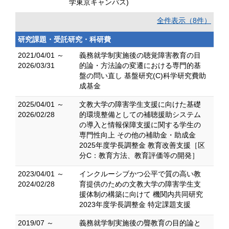
学東京キャンパス)
全件表示（8件）
研究課題・受託研究・科研費
2021/04/01 ～
義務就学制実施後の聴覚障害教育の目
2026/03/31
的論・方法論の変遷における専門的基
盤の問い直し 基盤研究(C)科学研究費助
成基金
2025/04/01 ～
文教大学の障害学生支援に向けた基礎
2026/02/28
的環境整備としての補聴援助システム
の導入と情報保障支援に関する学生の
専門性向上 その他の補助金・助成金
2025年度学長調整金 教育改善支援［区
分C：教育方法、教育評価等の開発］
2023/04/01 ～
インクルーシブかつ公平で質の高い教
2024/02/28
育提供のための文教大学の障害学生支
援体制の構築に向けて 機関内共同研究
2023年度学長調整金 特定課題支援
2019/07 ～
義務就学制実施後の聾教育の目的論と