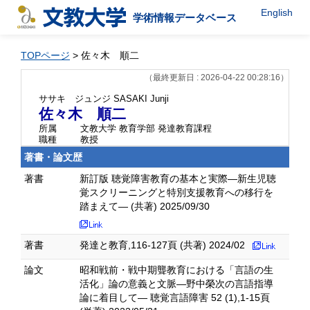
English
学術情報データベース
TOPページ
> 佐々木 順二
（最終更新日 : 2026-04-22 00:28:16）
ササキ ジュンジ
SASAKI Junji
佐々木 順二
所属
文教大学 教育学部 発達教育課程
職種
教授
著書・論文歴
著書
新訂版 聴覚障害教育の基本と実際—新生児聴
覚スクリーニングと特別支援教育への移行を
踏まえて— (共著) 2025/09/30
著書
発達と教育,116-127頁 (共著) 2024/02
論文
昭和戦前・戦中期聾教育における「言語の生
活化」論の意義と文脈―野中榮次の言語指導
論に着目して― 聴覚言語障害 52 (1),1-15頁