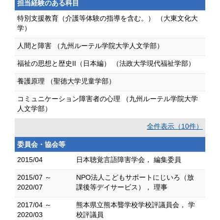
担当経験のある科目
特別支援教育（介護等体験の指導を含む。） （大東文化大
学）
人間と障害 （九州ルーテル学院大学人文学部）
福祉の思想と歴史II（日本編） （法政大学現代福祉学部）
養護原理 （聖徳大学児童学部）
コミュニケーション障害者の心理 （九州ルーテル学院大学
人文学部）
全件表示（10件）
委員会・協会等
2015/04
日本聴覚言語障害学会， 編集委員
2015/07 ～
NPO法人こどもサポートにじいろ（放
2020/07
課後等デイサービス）， 理事
2017/04 ～
熊本県立熊本聾学校学校評議員会， 学
2020/03
校評議員