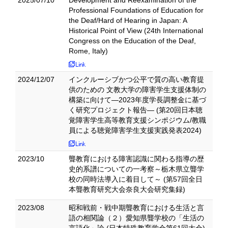
2025/07/10
Development and Reexamination of the
Professional Foundations of Education for
the Deaf/Hard of Hearing in Japan: A
Historical Point of View (24th International
Congress on the Education of the Deaf,
Rome, Italy)
2024/12/07
インクルーシブかつ公平で質の高い教育提
供のための 文教大学の障害学生支援体制の
構築に向けて―2023年度学長調整金に基づ
く研究プロジェクト報告― (第20回日本聴
覚障害学生高等教育支援シンポジウム/教職
員による聴覚障害学生支援実践発表2024)
2023/10
聾教育における障害認識に関わる指導の歴
史的系譜についての一考察～栃木県立聾学
校の同時法導入に着目して～ (第57回全日
本聾教育研究大会奈良大会研究集録)
2023/08
昭和戦前・戦中期聾教育における生活と言
語の相関論（２）愛知県聾学校の「生活の