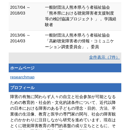
2017/04 ～
一般財団法人熊本県ろう者福祉協会
2018/03
「熊本県における聴覚障害者支援制度
等の検討協議プロジェクト 」， 学識経
験者
2013/06 ～
一般財団法人熊本県ろう者福祉協会
2014/03
「高齢聴覚障害者の情報・コミュニケ
ーション調査委員会」， 委員
全件表示（7件）
ホームページ
researchmap
プロフィール
障害の有無に関わらず人々の自立と社会参加が可能となる
ための教育的・社会的・文化的諸条件について、近代以降
の日本における障害のある子どもの理念・目的、方法、卒
業後の生活像、教育と医学の専門家の関与、社会の障害観
とのかかわりに注目しながら研究を進めています。現在は
とくに聴覚障害教育の専門的基盤の成り立ちとともに、そ