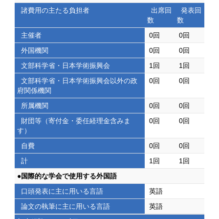
諸費用の主たる負担者
出席回
発表回
数
数
主催者
0回
0回
外国機関
0回
0回
文部科学省・日本学術振興会
1回
1回
文部科学省・日本学術振興会以外の政
0回
0回
府関係機関
所属機関
0回
0回
財団等（寄付金・委任経理金含みま
0回
0回
す）
自費
0回
0回
計
1回
1回
●国際的な学会で使用する外国語
口頭発表に主に用いる言語
英語
論文の執筆に主に用いる言語
英語