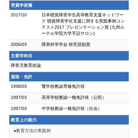
受賞学術賞
2017/10
日本聴覚障害学生高等教育支援ネットワー
ク 聴覚障害学生支援に関する実践事例コン
テスト2017 プレゼンテーション賞 (九州ル
ーテル学院大学手話サロン)
2006/03
障害科学学会 研究奨励賞
主要学科目
障害児教育総論
資格・免許
1998/03
聾学校教諭専修免許状
1997/03
高等学校教諭一種免許状（公民）
1997/03
中学校教諭一種免許状（社会）
教育上の能力
●教育方法の実践例