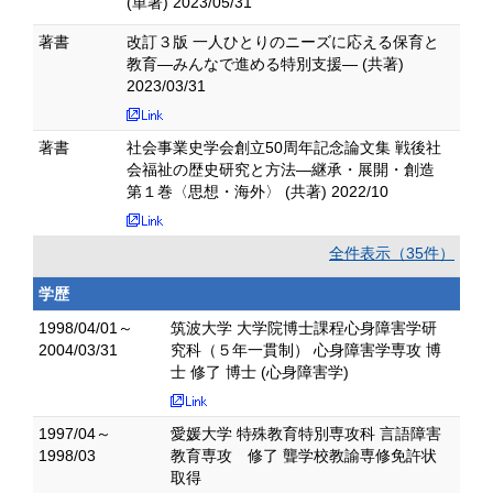
(単著) 2023/05/31
著書
改訂３版 一人ひとりのニーズに応える保育と
教育―みんなで進める特別支援― (共著)
2023/03/31
著書
社会事業史学会創立50周年記念論文集 戦後社
会福祉の歴史研究と方法―継承・展開・創造
第１巻〈思想・海外〉 (共著) 2022/10
全件表示（35件）
学歴
1998/04/01～
筑波大学 大学院博士課程心身障害学研
2004/03/31
究科（５年一貫制） 心身障害学専攻 博
士 修了 博士 (心身障害学)
1997/04～
愛媛大学 特殊教育特別専攻科 言語障害
1998/03
教育専攻 修了 聾学校教諭専修免許状
取得