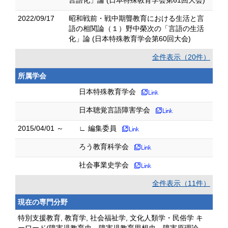
言語化」論 (日本特殊教育学会第61回大会)
2022/09/17
昭和戦前・戦中期聾教育における生活と言
語の相関論（１）野中榮次の「言語の生活
化」論 (日本特殊教育学会第60回大会)
全件表示（20件）
所属学会
日本特殊教育学会
日本聴覚言語障害学会
2015/04/01 ～
∟ 編集委員
ろう教育科学会
社会事業史学会
全件表示（11件）
現在の専門分野
特別支援教育, 教育学, 社会福祉学, 文化人類学・民俗学 キ