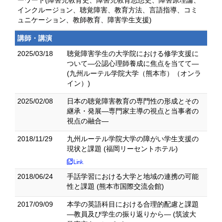
ーワード(障害児教育史、障害児教育思想史、障害原理論、
インクルージョン、聴覚障害、教育方法、言語指導、コミ
ュニケーション、教師教育、障害学生支援)
講師・講演
2025/03/18
聴覚障害学生の大学院における修学支援に
ついて―公認心理師養成に焦点を当てて―
(九州ルーテル学院大学（熊本市）（オンラ
イン）)
2025/02/08
日本の聴覚障害教育の専門性の形成とその
継承・発展―専門家主導の視点と当事者の
視点の融合―
2018/11/29
九州ルーテル学院大学の障がい学生支援の
現状と課題 (福岡リーセントホテル)
2018/06/24
手話学習における大学と地域の連携の可能
性と課題 (熊本市国際交流会館)
2017/09/09
本学の英語科目における合理的配慮と課題
―教員及び学生の振り返りから― (筑波大