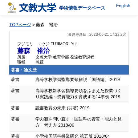
English
学術情報データベース
TOPページ
> 藤森 裕治
（最終更新日 : 2023-06-21 17:22:26）
フジモリ ユウジ
FUJIMORI Yuji
藤森 裕治
所属
文教大学 教育学部 発達教育課程
職種
教授
著書・論文歴
著書
高等学校学習指導要領解説「国語編」 2019
著書
高等学校新学習指導要領をふまえた授業づく
り実践編：資質能力を育成する14事例 2019
著書
読書教育の未来 (共著) 2019
著書
学力観を問い直す：国語科の資質・能力と見
方・考え方 2018/06
著書
小学校国語科授業研究 第五版 2018/04