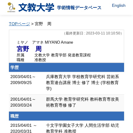
English
学術情報データベース
TOPページ
> 宮野 周
（最終更新日 : 2023-03-11 10:10:50）
ミヤノ アマネ
MIYANO Amane
宮野 周
所属
文教大学 教育学部 発達教育課程
職種
准教授
学歴
2003/04/01～
兵庫教育大学 学校教育学研究科 芸術系
2009/09/25
教育連合講座 博士 修了 博士 (学校教育
学)
2001/04/01～
群馬大学 教育学研究科 教科教育専攻美
2003/03/24
術教育専修 修了
職歴
2015/04/01 ～
十文字学園女子大学 人間生活学部 幼児
2020/03/31
教育学科 准教授