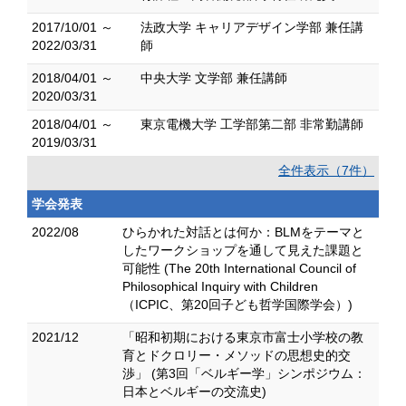
2017/10/01 ～
法政大学 キャリアデザイン学部 兼任講
2022/03/31
師
2018/04/01 ～
中央大学 文学部 兼任講師
2020/03/31
2018/04/01 ～
東京電機大学 工学部第二部 非常勤講師
2019/03/31
全件表示（7件）
学会発表
2022/08
ひらかれた対話とは何か：BLMをテーマと
したワークショップを通して見えた課題と
可能性 (The 20th International Council of
Philosophical Inquiry with Children
（ICPIC、第20回子ども哲学国際学会）)
2021/12
「昭和初期における東京市富士小学校の教
育とドクロリー・メソッドの思想史的交
渉」 (第3回「ベルギー学」シンポジウム：
日本とベルギーの交流史)