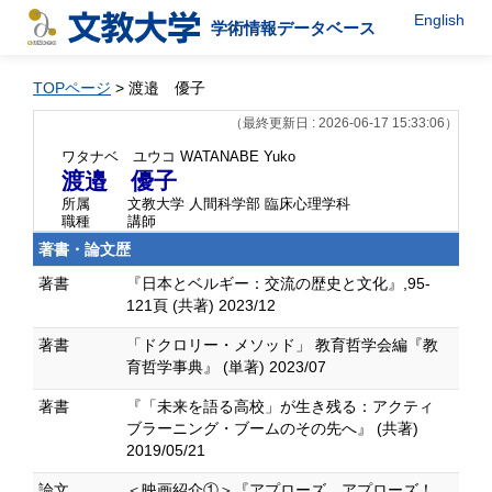
English
学術情報データベース
TOPページ
> 渡邉 優子
（最終更新日 : 2026-06-17 15:33:06）
ワタナベ ユウコ
WATANABE Yuko
渡邉 優子
所属
文教大学 人間科学部 臨床心理学科
職種
講師
著書・論文歴
著書
『日本とベルギー：交流の歴史と文化』,95-
121頁 (共著) 2023/12
著書
「ドクロリー・メソッド」 教育哲学会編『教
育哲学事典』 (単著) 2023/07
著書
『「未来を語る高校」が生き残る：アクティ
ブラーニング・ブームのその先へ』 (共著)
2019/05/21
論文
＜映画紹介①＞『アプローズ、アプローズ！