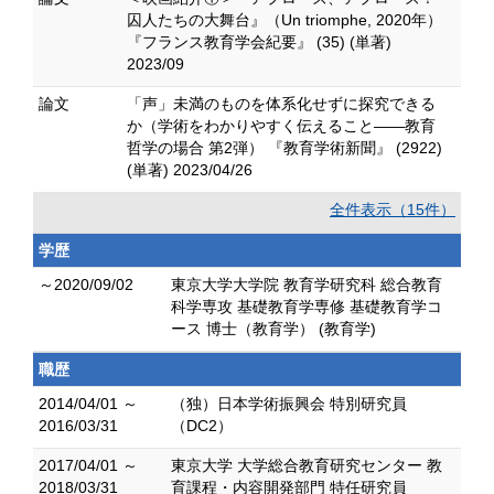
囚人たちの大舞台』（Un triomphe, 2020年）
『フランス教育学会紀要』 (35) (単著)
2023/09
論文
「声」未満のものを体系化せずに探究できる
か（学術をわかりやすく伝えること――教育
哲学の場合 第2弾） 『教育学術新聞』 (2922)
(単著) 2023/04/26
全件表示（15件）
学歴
～2020/09/02
東京大学大学院 教育学研究科 総合教育
科学専攻 基礎教育学専修 基礎教育学コ
ース 博士（教育学） (教育学)
職歴
2014/04/01 ～
（独）日本学術振興会 特別研究員
2016/03/31
（DC2）
2017/04/01 ～
東京大学 大学総合教育研究センター 教
2018/03/31
育課程・内容開発部門 特任研究員