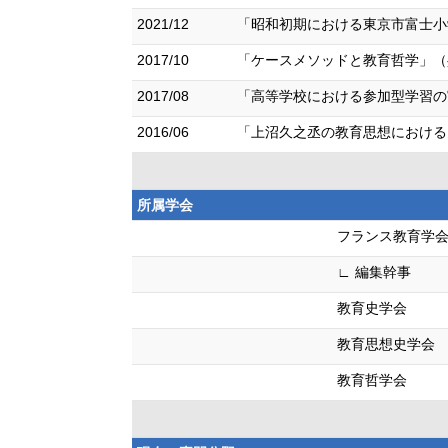
2021/12
「昭和初期における東京市富士小
2017/10
「ケースメソッドと教育哲学」（共
2017/08
「高等学校における参加型学習の
2016/06
「上沼久之丞の教育思想における
所属学会
フランス教育学
∟ 編集幹事
教育史学会
教育思想史学会
教育哲学会