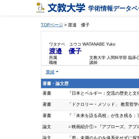
学術情報データベ
TOPページ
> 渡邉 優子
ワタナベ ユウコ
WATANABE Yuko
渡邉 優子
所属
文教大学 人間科学部 臨床
職種
講師
業績
著書・論文歴
著書
『日本とベルギー：交流の歴史と文化』,95
著書
「ドクロリー・メソッド」 教育哲学会編
著書
『「未来を語る高校」が生き残る：アクテ
論文
＜映画紹介①＞『アプローズ、アプローズ！囚
論文
「声」未満のものを体系化せずに探究でき