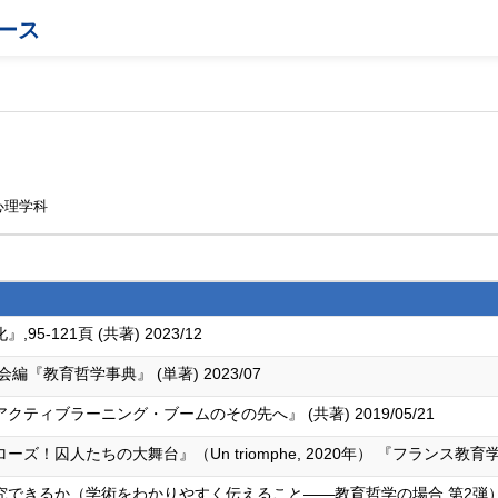
ース
心理学科
-121頁 (共著) 2023/12
『教育哲学事典』 (単著) 2023/07
ィブラーニング・ブームのその先へ』 (共著) 2019/05/21
人たちの大舞台』（Un triomphe, 2020年） 『フランス教育学会紀要』
るか（学術をわかりやすく伝えること――教育哲学の場合 第2弾） 『教育学術新