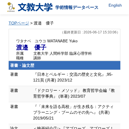
English
学術情報データベース
TOPページ
> 渡邉 優子
（最終更新日 : 2026-06-17 15:33:06）
ワタナベ ユウコ
WATANABE Yuko
渡邉 優子
所属
文教大学 人間科学部 臨床心理学科
職種
講師
著書・論文歴
著書
『日本とベルギー：交流の歴史と文化』,95-
121頁 (共著) 2023/12
著書
「ドクロリー・メソッド」 教育哲学会編『教
育哲学事典』 (単著) 2023/07
著書
『「未来を語る高校」が生き残る：アクティ
ブラーニング・ブームのその先へ』 (共著)
2019/05/21
論文
＜映画紹介①＞『アプローズ、アプローズ！