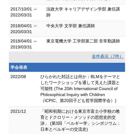
2017/10/01 ～
法政大学 キャリアデザイン学部 兼任講
2022/03/31
師
2018/04/01 ～
中央大学 文学部 兼任講師
2020/03/31
2018/04/01 ～
東京電機大学 工学部第二部 非常勤講師
2019/03/31
全件表示（7件）
学会発表
2022/08
ひらかれた対話とは何か：BLMをテーマと
したワークショップを通して見えた課題と
可能性 (The 20th International Council of
Philosophical Inquiry with Children
（ICPIC、第20回子ども哲学国際学会）)
2021/12
「昭和初期における東京市富士小学校の教
育とドクロリー・メソッドの思想史的交
渉」 (第3回「ベルギー学」シンポジウム：
日本とベルギーの交流史)