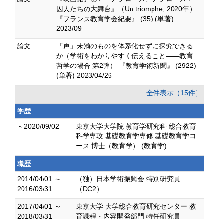
囚人たちの大舞台』（Un triomphe, 2020年）
『フランス教育学会紀要』 (35) (単著)
2023/09
論文
「声」未満のものを体系化せずに探究できる
か（学術をわかりやすく伝えること――教育
哲学の場合 第2弾） 『教育学術新聞』 (2922)
(単著) 2023/04/26
全件表示（15件）
学歴
～2020/09/02
東京大学大学院 教育学研究科 総合教育
科学専攻 基礎教育学専修 基礎教育学コ
ース 博士（教育学） (教育学)
職歴
2014/04/01 ～
（独）日本学術振興会 特別研究員
2016/03/31
（DC2）
2017/04/01 ～
東京大学 大学総合教育研究センター 教
2018/03/31
育課程・内容開発部門 特任研究員