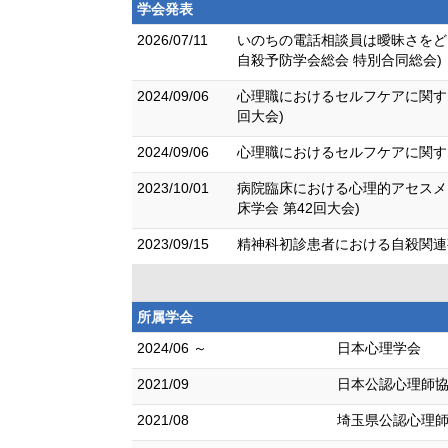
学会発表
2026/07/11
いのちの電話相談員は曖昧さをど
自殺予防学会総会 特別合同総会)
2024/09/06
心理職におけるセルフケアに関す
回大会)
2024/09/06
心理職におけるセルフケアに関す
2023/10/01
病院臨床における心理的アセスメ
床学会 第42回大会)
2023/09/15
精神科初診患者における自殺関連事
所属学会
2024/06 ～
日本心理学会
2021/09
日本公認心理師
2021/08
埼玉県公認心理