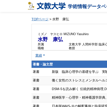
学術情報データベ
TOPページ
> 水野 康弘
ミズノ ヤスヒロ
MIZUNO Yasuhiro
水野 康弘
所属
文教大学 人間科学部 臨床
職種
教授
業績
著書・論文歴
著書
新版 臨床心理学の基礎を学ぶ 実験・面接
著書
働く女性のストレスとメンタルヘルスケア,pp
著書
DSM-5を読み解く 伝統的精神病理,DSM-
著書
精神医学・心理学・精神看護学辞典,＊ (単
著書
日本版WAIS-Ⅲの解釈事例と臨床研究,pp73