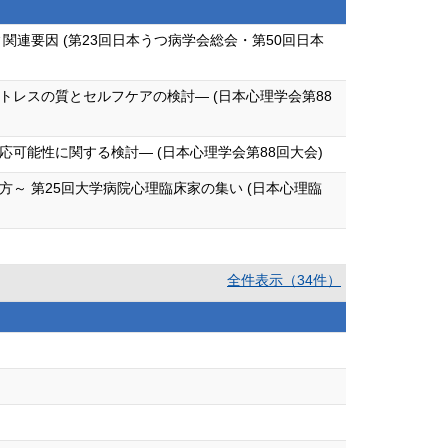
連要因 (第23回日本うつ病学会総会・第50回日本
レスの質とセルフケアの検討― (日本心理学会第88
可能性に関する検討― (日本心理学会第88回大会)
 第25回大学病院心理臨床家の集い (日本心理臨
全件表示（34件）