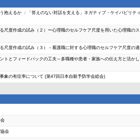
う抱えるか ：「答えのない対話を支える」ネガティブ・ケイパビリティ関
る尺度作成の試み（２）ー心理職のセルフケア尺度を用いた心理職のスト
る尺度作成の試み（３）－看護職に対する心理職のセルフケア尺度の適応
ントとフィードバックの工夫～多職種や患者・家族への伝え方と活かし方～
象の有症率について (第47回日本自殺予防学会総会)
協会
師協会