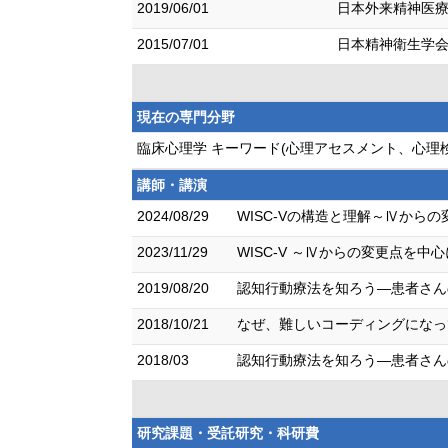
2019/06/01
日本外来精神医
2015/07/01
日本精神衛生学
現在の専門分野
臨床心理学 キーワード(心理アセスメント、心理
講師・講演
2024/08/29
WISC-Vの構造と理解～Ⅳからの
2023/11/29
WISC-V ～Ⅳからの変更点を中
2019/08/20
認知行動療法を知ろう―患者さん
2018/10/21
なぜ、難しいコーディングになっ
2018/03
認知行動療法を知ろう―患者さん
研究課題・受託研究・科研費